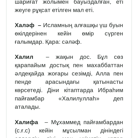
шариғат жолымен бауыздалған, еті
жеуге рұқсат етілген мал еті.
Халәф –
Исламның алғашқы үш буын
өкілдерінен кейін өмір сүрген
ғалымдар. Қара: сәләф.
Халил
– жақын дос. Бұл сөз
қарапайым достық пен махаббаттан
әлдеқайда жоғары сезімді, Алла пен
пенде арасындағы қатынасты
көрсетеді. Діни кітаптарда Ибраһим
пайғамбар «Халилуллаһ» деп
аталады.
Халифа
– Мұхаммед пайғамбардан
(с.ғ.с) кейін мұсылман дініндегі