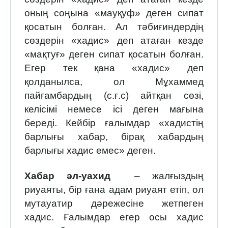
оның соңына «мауқуф» деген сипат
қосатын болған. Ал тәбиғиндердің
сөздерін «хадис» деп атаған кезде
«мақтуғ» деген сипат қосатын болған.
Егер тек қана «хадис» деп
қолданылса, ол Мұхаммед
пайғамбардың (с.ғ.с) айтқан сөзі,
келісімі немесе ісі деген мағына
береді. Кейбір ғалымдар «хадистің
барлығы хабар, бірақ хабардың
барлығы хадис емес» деген.
Хабар әл-уахид
– жалғыздың
риуаяты, бір ғана адам риуаят етіп, ол
мутауатир дәрежесіне жетпеген
хадис. Ғалымдар егер осы хадис