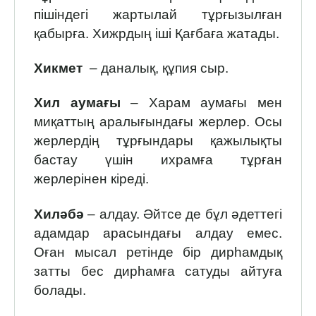
пішіндегі жартылай тұрғызылған
қабырға. Хижрдың іші Қағбаға жатады.
Хикмет
– даналық, құпия сыр.
Хил аумағы
– Харам аумағы мен
миқаттың аралығындағы жерлер. Осы
жерлердің тұрғындары қажылықты
бастау үшін ихрамға тұрған
жерлерінен кіреді.
Хиләбә
– алдау. Әйтсе де бұл әдеттегі
адамдар арасындағы алдау емес.
Оған мысал ретінде бір дирһамдық
затты бес дирһамға сатуды айтуға
болады.