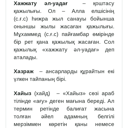
Хажжату әл-уадағ
– қоштасу
қажылығы. Ол – Алла елшісінің
(с.ғ.с) һижра жыл санауы бойынша
оныншы жылы жасаған қажылығы.
Мұхаммед (с.ғ.с) пайғамбар өмірінде
бір рет қана қажылық жасаған. Сол
қажылық «хажжату әл-уадағ» деп
аталады.
Хазраж
– ансарларды құрайтын екі
үлкен тайпаның бірі.
Хайыз
(хайд) – «Хайыз» сөзі араб
тілінде «ағу» деген мағына береді. Ал
термин ретінде балиғат жасына
толған әйел адамның белгілі
мерзіммен көретін қаны немесе