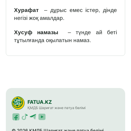
Хурафат
– дұрыс емес істер, дінде
негізі жоқ амалдар.
Хусуф намазы
– түнде ай беті
тұтылғанда оқылатын намаз.
FATUA.KZ
ҚМДБ Шариғат және пәтуа бөлімі
© 2026 ҚМДБ Шариғат және пәтуа бөлімі