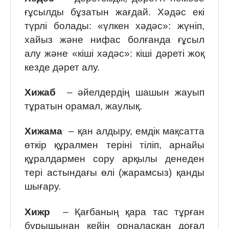
ғұсылды бұзатын жағдай. Хәдәс екі
түрлі болады: «үлкен хәдәс»: жүніп,
хайыз және нифас болғанда ғұсыл
алу және «кіші хәдәс»: кіші дәреті жоқ
кезде дәрет алу.
Хижаб
– әйелдердің шашын жауып
тұратын орамал, жаулық.
Хижама
– қан алдыру, емдік мақсатта
өткір құралмен теріні тіліп, арнайы
құралдармен сору арқылы денеден
тері астындағы өлі (жарамсыз) қанды
шығару.
Хижр
– Қағбаның қара тас тұрған
бұрышынан кейін орналасқан доғал