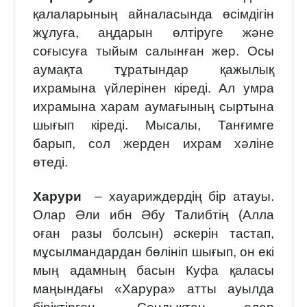
қалаларының айналасында өсімдігін
жұлуға, аңдарын өлтіруге және
соғысуға тыйым салынған жер. Осы
аумақта тұратындар қажылық
ихрамына үйлерінен кіреді. Ал умра
ихрамына харам аумағының сыртына
шығып кіреді. Мысалы, Танғимге
барып, сол жерден ихрам хәліне
өтеді.
Харури
– хауариждердің бір атауы.
Олар Әли ибн Әбу Талибтің (Алла
оған разы болсын) әскерін тастап,
мұсылмандардан бөлініп шығып, он екі
мың адамның басын Куфа қаласы
маңындағы «Харура» атты ауылда