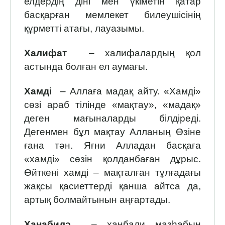
елдердің діні мен үкіметін қатар
басқарған мемлекет билеушісінің
құрметті атағы, лауазымы.
Халифат
– халифалардың қол
астында болған ел аумағы.
Хамді
– Аллаға мадақ айту. «Хамді»
сөзі араб тілінде «мақтау», «мадақ»
деген мағыналарды білдіреді.
Дегенмен бұл мақтау Алланың Өзіне
ғана тән. Яғни Алладан басқаға
«хамді» сөзін қолданбаған дұрыс.
Өйткені хамді – мақталған тұлғадағы
жақсы қасиеттерді қанша айтса да,
артық болмайтынын аңғартады.
Ханабилә
– ханбали мазһабын