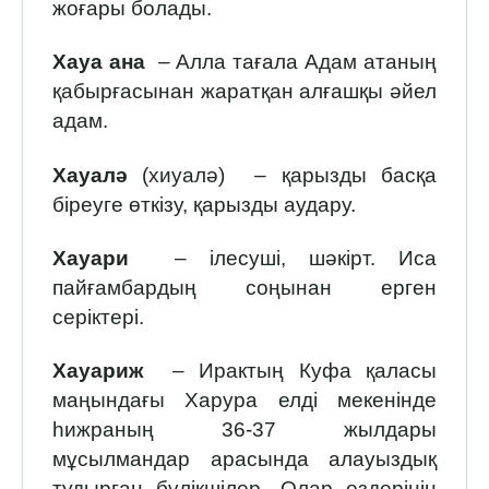
жоғары болады.
Хауа ана
– Алла тағала Адам атаның
қабырғасынан жаратқан алғашқы әйел
адам.
Хауалә
(хиуалә) – қарызды басқа
біреуге өткізу, қарызды аудару.
Хауари
– ілесуші, шәкірт. Иса
пайғамбардың соңынан ерген
серіктері.
Хауариж
– Ирактың Куфа қаласы
маңындағы Харура елді мекенінде
һижраның 36-37 жылдары
мұсылмандар арасында алауыздық
тудырған бүлікшілер. Олар өздерінің