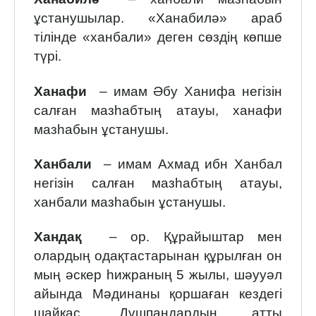
ұстанушылар. «Ханабилә» араб
тілінде «ханбали» деген сөздің көпше
түрі.
Ханафи
– имам Әбу Ханифа негізін
салған мазһабтың атауы, ханафи
мазһабын ұстанушы.
Ханбали
– имам Ахмад ибн Ханбал
негізін салған мазһабтың атауы,
ханбали мазһабын ұстанушы.
Хандақ
– ор. Құрайыштар мен
олардың одақтастары­нан құрылған он
мың әскер һижраның 5 жылы, шәууәл
айын­да Мәдинаны қоршаған кездегі
шайқас. Дұшпандардың атты