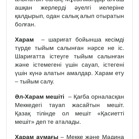
ашқан жерлерді әуелгі иелеріне
қалдырып, одан салық алып отыратын
болған.
Харам
– шариғат бойынша кесімді
түрде тыйым салынған нәрсе не іс.
Шариғатта істеуге тыйым салынған
және істемегені үшін сауап, істегені
үшін күнә алатын амалдар. Харам ету
– тыйым салу.
Әл-Харам мешіті
– Қағба орналасқан
Меккедегі тауап жасайтын мешіт.
Қазақ тілінде ол мешіт «Қасиетті
мешіт» деп те аталады.
Харам аумағы
– Мекке және Мәдина