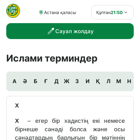
Астана қаласы
Құптан
21:50
Сауал жолдау
Ислами терминдер
А
Ә
Б
Ғ
Д
Ж
З
И
Қ
Л
М
Н
Х
Х
– егер бір хадистің екі немесе
бірнеше сәнәді болса және осы
сәнәдтардың барлығын бір мәтіннің