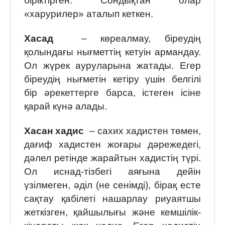
біріктірген. Сондықтан олар
«харурилер» аталып кеткен.
Хасад
– көреалмау, біреудің
қолындағы нығметтің кетуін армандау.
Ол жүрек ауруларына жатады. Егер
біреудің нығметін кетіру үшін белгілі
бір әрекеттерге барса, істеген ісіне
қарай күнә алады.
Хасан хадис
– сахих хадистен төмен,
дағиф хадистен жоғары дәрежедегі,
дәлел ретінде жарайтын хадистің түрі.
Ол иснад-тізбегі аяғына дейін
үзілмеген, әділ (не сенімді), бірақ есте
сақтау қабілеті нашарлау риуаятшы
жеткізген, қайшылығы және кемшілік-