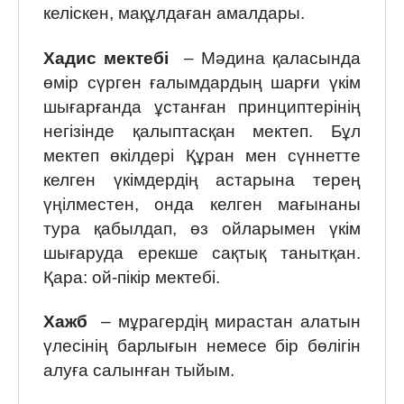
келіскен, мақұлдаған амалдары.
Хадис мектебі
– Мәдина қаласында
өмір сүрген ғалымдардың шарғи үкім
шығарғанда ұстанған принциптері­нің
негізінде қалыптасқан мектеп. Бұл
мектеп өкілдері Құран мен сүннетте
келген үкімдердің астарына терең
үңілместен, онда келген мағынаны
тура қабылдап, өз ойларымен үкім
шығаруда ерекше сақтық танытқан.
Қара: ой-пікір мектебі.
Хажб
– мұрагердің мирастан алатын
үлесінің барлығын немесе бір бөлігін
алуға салынған тыйым.