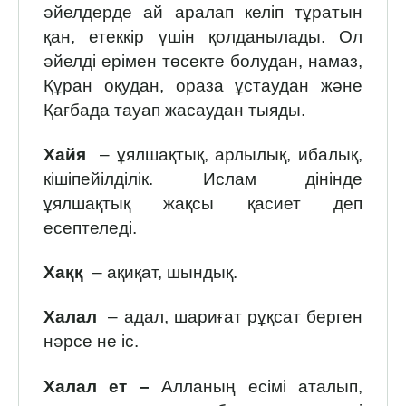
әйелдерде ай аралап келіп тұратын
қан, етеккір үшін қолданылады. Ол
әйелді ерімен төсекте болудан, намаз,
Құран оқудан, ораза ұстаудан және
Қағбада тауап жасаудан тыяды.
Хайя
– ұялшақтық, арлылық, ибалық,
кішіпейілділік. Ислам дінінде
ұялшақтық жақсы қасиет деп
есептеледі.
Хаққ
– ақиқат, шындық.
Халал
– адал, шариғат рұқсат берген
нәрсе не іс.
Халал ет –
Алланың есімі аталып,