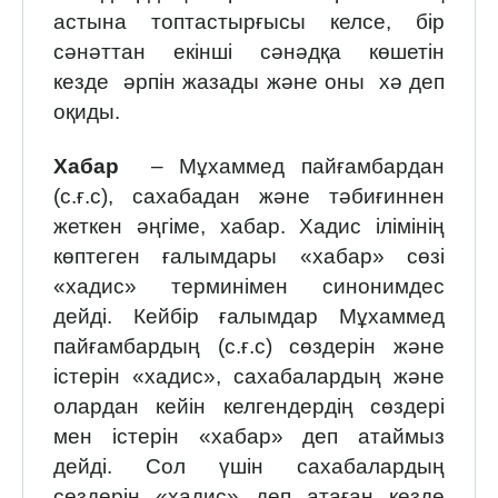
астына топтастырғы­сы келсе, бір
сәнәттан екінші сәнәдқа көшетін
кезде әрпін жазады және оны хә деп
оқиды.
Хабар
– Мұхаммед пайғамбардан
(с.ғ.с), сахабадан және тәбиғиннен
жеткен әңгіме, хабар. Хадис ілімінің
көптеген ғалымдары «хабар» сөзі
«хадис» терминімен синонимдес
дейді. Кейбір ғалымдар Мұхаммед
пайғамбардың (с.ғ.с) сөздерін және
істерін «хадис», сахабалардың және
олардан кейін келгендердің сөздері
мен істерін «хабар» деп атаймыз
дейді. Сол үшін сахабалардың
сөздерін «хадис» деп атаған кезде