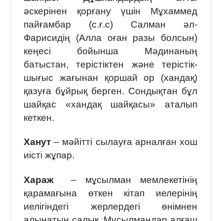
әскерінен қорғану үшін Мұхаммед
пайғамбар (с.ғ.с) Салман әл-
Фарисидің (Алла оған разы болсын)
кеңесі бойынша Мәдинаның
батыстан, терістіктен және терістік-
шығыс жағынан қоршай ор (хандақ)
қазуға бұйрық берген. Сондықтан бұл
шайқас «хандақ шайқасы» аталып
кеткен.
Ханут
– мәйітті сылауға арналған хош
иісті жұпар.
Хараж
– мұсылман мемлекетінің
қарамағына өткен кітап иелерінің
иелігіндегі жерлердегі өнімнен
алынатын салық. Мұсылмандар алғаш