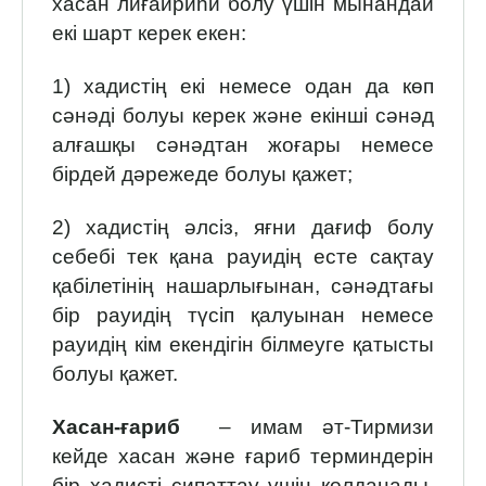
хасан лиғайриһи болу үшін мынандай
екі шарт керек екен:
1) хадистің екі немесе одан да көп
сәнәді болуы керек және екінші сәнәд
алғашқы сәнәдтан жоғары немесе
бірдей дәрежеде болуы қажет;
2) хадистің әлсіз, яғни дағиф болу
себебі тек қана рауидің есте сақтау
қабілетінің нашарлығынан, сәнәдтағы
бір рауидің түсіп қалуынан немесе
рауидің кім екендігін білмеуге қатысты
болуы қажет.
Хасан-ғариб
– имам әт-Тирмизи
кейде хасан және ғариб терминдерін
бір хадисті сипаттау үшін қолданады.