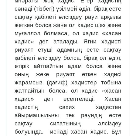
кінәраты жоқ хадис. Егер хадистің
сәнәді (тізбегі) үзілмей әділ, бірақ есте
сақтау қабілеті әлсіздеу рауи арқылы
жеткен болса және ол хадис шәз және
муғалләл болмаса, ол хадис «хасан
хадис» деп аталады. Яғни хадисті
риуаят етуші адамның есте сақтау
қабілеті әлсіздеу болса, бірақ ол әділ,
өтірік айтпайтын адам болса және
оның жеке риуаят еткен хадисі
жарамсыз (дағиф) хадистер тобына
жатпайтын болса, ол хадис «хасан
хадис» деп есептеледі. Хасан
хадистің сахих хадистен
айырмашылығы тек рауидің есте
сақтау сипатының әлсіздеу
болуында. иснаді хасан хадис. Бұл