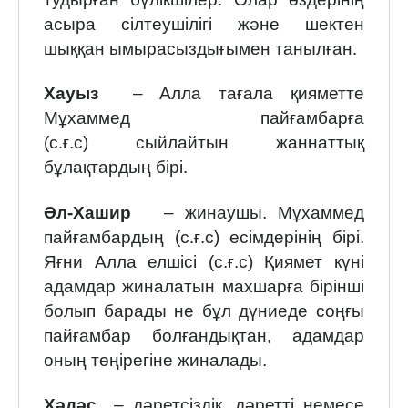
асыра сілтеушілігі және шектен
шыққан ымырасыздығымен танылған.
Хауыз
– Алла тағала қияметте
Мұхаммед пайғамбарға
(с.ғ.с) сыйлайтын жаннаттық
бұлақтардың бірі.
Әл-Хашир
– жинаушы. Мұхаммед
пайғамбардың (с.ғ.с) есімдерінің бірі.
Яғни Алла елшісі (с.ғ.с) Қиямет күні
адамдар жиналатын махшарға бірінші
болып барады не бұл дүниеде соңғы
пайғамбар болғандықтан, адамдар
оның төңірегіне жиналады.
Хәдәс
– дәретсіздік, дәретті немесе