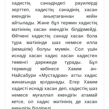
хадистің сәнәдіндегі рауилерді
зерттеп, хадистің сәнәдінің хасан
екендігін анықтағаннан кейін
айтылады. Және бұл термин хадистің
мәтінінің хасан екендігін білдірмейді.
Өйткені хадистің сәнәді хасан бола
тұра мәтінінде шәз немесе иллә
(кемшілік) болуы мүмкін. Сол үшін
иснаді хасан хадис хасан хадистен
төменгі дәрежеде тұрады. Бұл
терминді көбінесе Хаким ән-
Найсабури «Мустадрак» атты хадис
жинағында қолданады. Егер Хаким
хадисті иснаді хасан деп, хадистің шәз
немесе муғалләл екендігін атамай
кетсе, ол хадис мәтінінің де хасан
екендігін білдіреді.