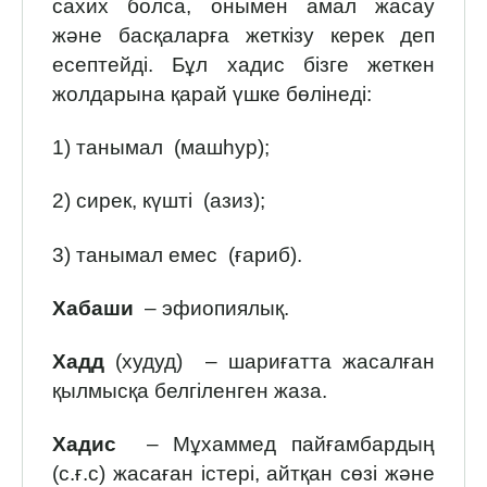
сахих болса, онымен амал жасау
және басқаларға жеткізу керек деп
есептейді. Бұл хадис бізге жеткен
жолдарына қарай үшке бөлінеді:
1) танымал (машһур);
2) сирек, күшті (азиз);
3) танымал емес (ғариб).
Хабаши
– эфиопиялық.
Хадд
(худуд) – шариғатта жасалған
қылмысқа белгіленген жаза.
Хадис
– Мұхаммед пайғамбардың
(с.ғ.с) жасаған істері, айтқан сөзі және