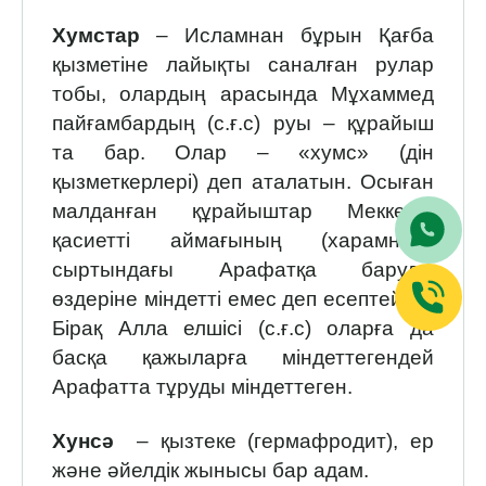
Хумстар
– Исламнан бұрын Қағба
қызметіне лайықты саналған рулар
тобы, олардың арасында Мұхаммед
пайғамбардың (с.ғ.с) руы – құрайыш
та бар. Олар – «хумс» (дін
қызметкерлері) деп аталатын. Осыған
малданған құрайыштар Меккенің
қасиетті аймағының (харамның)
сыртындағы Арафатқа баруды
өздеріне міндетті емес деп есептейтін.
Бірақ Алла елшісі (с.ғ.с) оларға да
басқа қажыларға міндеттегендей
Арафатта тұруды міндеттеген.
Хунсә
– қызтеке (гермафродит), ер
және әйелдік жынысы бар адам.