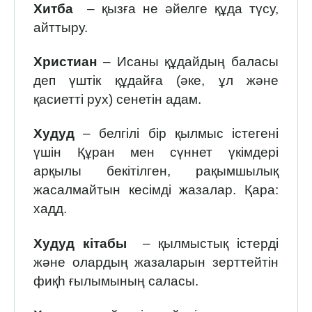
Хитба
– қызға не әйелге құда түсу,
айттыру.
Христиан
– Исаны құдайдың баласы
деп үштік құдайға (әке, ұл және
қасиетті рух) сенетін адам.
Худуд
– белгілі бір қылмыс істегені
үшін Құран мен сүннет үкімдері
арқылы бекітілген, рақымшылық
жасалмайтын кесімді жазалар. Қара:
хадд.
Худуд кітабы
– қылмыстық істерді
және олардың жазаларын зерттейтін
фиқһ ғылымының саласы.