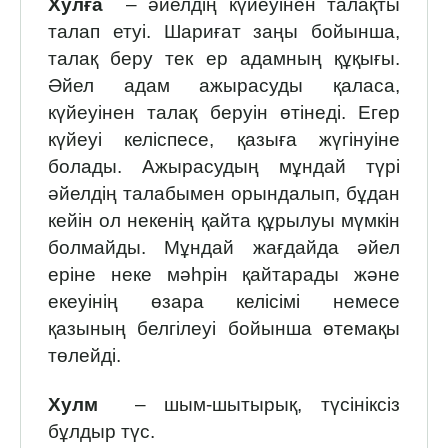
Хулға
– әйелдің күйеуінен талақты
талап етуі. Шариғат заңы бойынша,
талақ беру тек ер адамның құқығы.
Әйел адам ажырасуды қаласа,
күйеуінен талақ беруін өтінеді. Егер
күйеуі келіспесе, қазыға жүгінуіне
болады. Ажырасудың мұндай түрі
әйелдің талабымен орындалып, бұдан
кейін ол некенің қайта құрылуы мүмкін
болмайды. Мұндай жағдайда әйел
еріне неке мәһрін қайтарады және
екеуінің өзара келісімі немесе
қазының белгілеуі бойынша өтемақы
төлейді.
Хулм
– шым-шытырық, түсініксіз
бұлдыр түс.