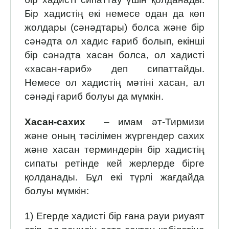
Бір хадистің екі немесе одан да көп
жолдары (сәнәдтары) болса және бір
сәнәдта ол хадис ғариб болып, екінші
бір сәнәдта хасан болса, ол хадисті
«хасан-ғариб» деп сипаттайды.
Немесе ол хадистің мәтіні хасан, ал
сәнәді ғариб болуы да мүмкін.
Хасан-сахих
– имам әт-Тирмизи
және оның тәсілімен жүргендер сахих
және хасан терминдерін бір хадистің
сипаты ретінде кей жерлерде бірге
қолданады. Бұл екі түрлі жағдайда
болуы мүмкін:
1) Егерде хадисті бір ғана рауи риуаят