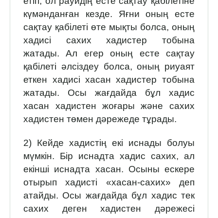
етіп, ол рауидің есте сақтау қабілетіне
күмәнданған кезде. Яғни оның есте
сақтау қабілеті өте мықты болса, оның
хадисі сахих хадистер тобына
жатады. Ал егер оның есте сақтау
қабілеті әлсіздеу болса, оның риуаят
еткен хадисі хасан хадистер тобына
жатады. Осы жағдайда бұл хадис
хасан хадистен жоғары және сахих
хадис­тен төмен дәрежеде тұрады.
2) Кейде хадистің екі иснады болуы
мүмкін. Бір иснадта хадис сахих, ал
екінші иснадта хасан. Осыны ескере
отырып хадисті «хасан-сахих» деп
атайды. Осы жағдайда бұл хадис тек
сахих деген хадистен дәрежесі