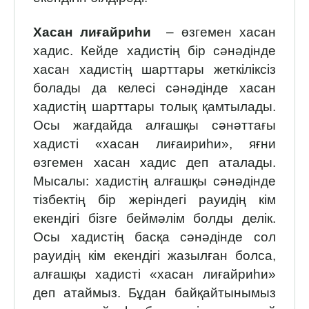
Хасан лиғайриһи
– өзгемен хасан
хадис. Кейде хадистің бір сәнәдінде
хасан хадистің шарттары жеткіліксіз
болады да келесі сәнәдінде хасан
хадистің шарттары толық қамтылады.
Осы жағдайда алғашқы сәнәттағы
хадисті «хасан лиғаириһи», яғни
өзгемен хасан хадис деп аталады.
Мысалы: хадистің алғашқы сәнәдінде
тізбектің бір жеріндегі рауидің кім
екендігі бізге беймәлім болды делік.
Осы хадистің басқа сәнәдінде сол
рауидің кім екендігі жазылған болса,
алғашқы хадисті «хасан лиғайриһи»
деп атаймыз. Бұдан байқайтынымыз