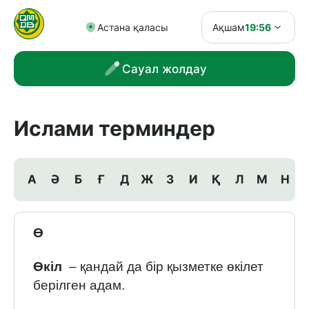
Астана қаласы
Ақшам
19:56
Сауал жолдау
Ислами терминдер
А
Ә
Б
Ғ
Д
Ж
З
И
Қ
Л
М
Н
Ө
Өкіл
– қандай да бір қызметке өкілет
берілген адам.