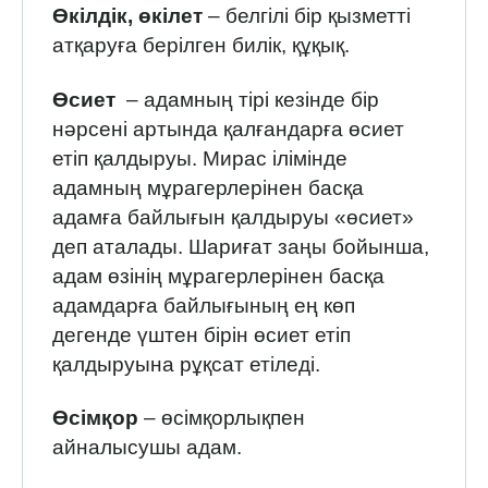
Өкілдік, өкілет
– белгілі бір қызметті
атқаруға берілген билік, құқық.
Өсиет
– адамның тірі кезінде бір
нәрсені артында қалғандарға өсиет
етіп қалдыруы. Мирас ілімінде
адамның мұрагерлерінен басқа
адамға байлығын қалдыруы «өсиет»
деп аталады. Шариғат заңы бойынша,
адам өзінің мұрагерлерінен басқа
адамдарға байлығының ең көп
дегенде үштен бірін өсиет етіп
қалдыруына рұқсат етіледі.
Өсімқор
– өсімқорлықпен
айналысушы адам.