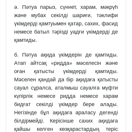
ә. Пәтуа парыз, сүннет, харам, мәкрүһ
және мубах секілді шариғи, тәклифи
үкімдерді қамтуымен қатар, сахих, фасид
немесе батыл тәрізді уадғи үкімдерді де
қамтиды.
б. Пәтуа ақида үкімдерін де қамтиды.
Атап айтсақ «ридда» мәселесін және
оған қатысты үкімдерді қамтиды.
Мәселен қандай да бір ақидаға қатысты
сауал сұралса, аталмыш сауалға мүфти
күпірлік немесе ридда немесе харам
бидғат секілді үкімдер бере алады.
Негізінде бұл ақидаға араласу дегенді
білдірмейді. Керісінше сахих ақидаға
қайшы келген көзқарастардың теріс