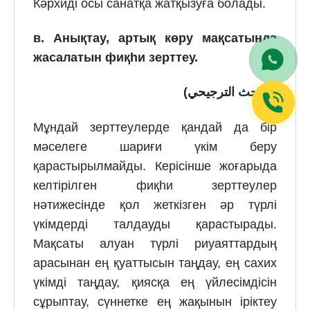
Кәрхиді осы санатқа жатқызуға болады.
в.
Анықтау, артық көру мақсатында
жасалатын фиқһи зерттеу.
)
البحث الترجيحي
(
Мұндай зерттеулерде қандай да бір
мәселеге шариғи үкім беру
қарастырылмайды. Керісінше жоғарыда
келтірілген фиқһи зерттеулер
нәтижесінде қол жеткізген әр түрлі
үкімдерді талдауды қарастырады.
Мақсаты алуан түрлі риуаяттардың
арасынан ең қуаттысын таңдау, ең сахих
үкімді таңдау, қиясқа ең үйлесімдісін
сұрыптау, сүннетке ең жақынын іріктеу