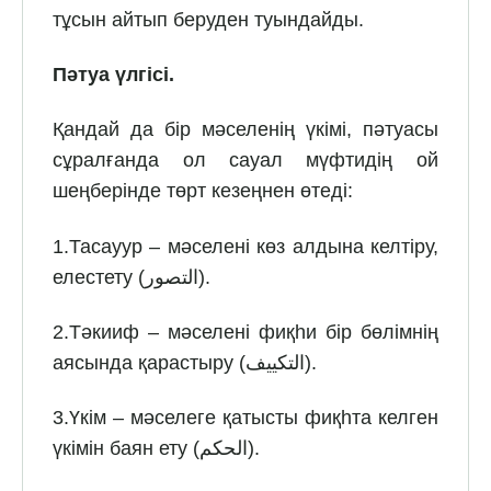
тұсын айтып беруден туындайды.
Пәтуа үлгісі.
Қандай да бір мәселенің үкімі, пәтуасы
сұралғанда ол сауал мүфтидің ой
шеңберінде төрт кезеңнен өтеді:
1.Тасауур – мәселені көз алдына келтіру,
елестету (التصور).
2.Тәкииф – мәселені фиқһи бір бөлімнің
аясында қарастыру (التكييف).
3.Үкім – мәселеге қатысты фиқһта келген
үкімін баян ету (الحكم).