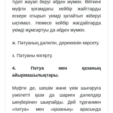
түрлі жауап беруі әбден мүмкін. Өйткені
мүфти қоғамдағы кейбір жайттарды
ескере отырып үкімді қатайтып жіберуі
ықтимал. Немесе кейбір жағдайларда
үкімді жұмсартуы да әбден мүмкін.
ж. Пәтуаның дәлелін, дереккөзін көрсету.
з. Пәтуаны өзгерту.
4. Пәтуа мен қазаның
айырмашылықтары.
Мүфти де, шешім және үкім шығаруға
уәкілетті қази да шариғи дәлелдер
шеңберінен шықпайды. Дей тұрғанмен
«пәтуа» мен «қазаның» арасында