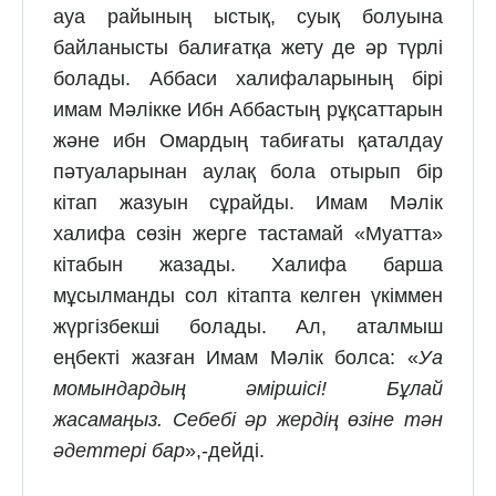
ауа райының ыстық, суық болуына
байланысты балиғатқа жету де әр түрлі
болады. Аббаси халифаларының бірі
имам Мәлікке Ибн Аббастың рұқсаттарын
және ибн Омардың табиғаты қаталдау
пәтуаларынан аулақ бола отырып бір
кітап жазуын сұрайды. Имам Мәлік
халифа сөзін жерге тастамай «Муатта»
кітабын жазады. Халифа барша
мұсылманды сол кітапта келген үкіммен
жүргізбекші болады. Ал, аталмыш
еңбекті жазған Имам Мәлік болса: «
Уа
момындардың әміршісі! Бұлай
жасамаңыз. Себебі әр жердің өзіне тән
әдеттері бар
»,-дейді.