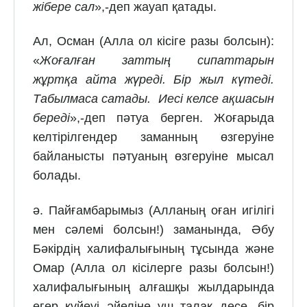
жібере сал
»,-деп жауап қатады.
Ал, Осман (Алла ол кісіге разы болсын):
«
Жоғалған заттың сипаттарын
жұртқа айта жүреді. Бір жыл күтеді.
Табылмаса сатады. Иесі келсе ақшасын
береді
»,-деп пәтуа берген. Жоғарыда
келтірілгендер заманның өзгеруіне
байланысты пәтуаның өзгеруіне мысал
болады.
ә. Пайғамбарымыз (Алланың оған игілігі
мен сәлемі болсын!) заманында, Әбу
Бәкірдің халифалығының тұсында және
Омар (Алла ол кісілерге разы болсын!)
халифалығының алғашқы жылдарында
егер күйеуі әйеліне үш талақ десе, бір