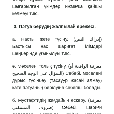
шығарылған үкімдер ижмағқа қайшы
келмеуі тиіс.
3.
Пәтуа берудің жалпылай ережесі.
а. Насты жете түсіну. (إدراك النص)
Бастысы нас шариғат ілімдері
шеңберінде ұғынылуы тиіс.
ә. Мәселені толық түсіну. (معرفة الواقعة أو
السؤال على الوجه الصحيح) Себебі, мәселені
дұрыс түсінбеу (тасауур жасай алмау)
қате пәтуаның берілуіне себепші болады.
б. Мустафтидің жағдайын ескеру. (معرفة
ظروف المستفتي) Себебі, шариғи