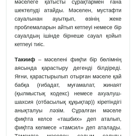
мәселеге қатысты сұрақтармен ғана
шектелуді атайды. Мәселен, мустафти
сауалынан ауытқып, өзінің жеке
проблемаларын айтып кетпеуі немесе бір
сауалдың ішінде бірнеше сауал қойып
кетпеуі тиіс.
Такииф
– мәселені фиқһи бір бөлімнің
аясында қарастыру дегенді білдіреді.
Яғни, қарастырылып отырған мәселе қай
бабқа (ғибадат, муғамалат, жинаят
(қылмыстық кодекс) немесе ахуалуш-
шахсия (отбасылық құқықтар)) кіретіндігі
анықталуы ләзім. Сұралған мәселе
фиқһта келсе «ташбих» деп аталып,
фиқһта келмесе «тамсил» деп аталады.