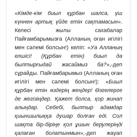
«
Кімде-кім биыл құрбан шалса, үш
күннен артық үйде етін сақтамасын
».
Келесі жылы сахабалар
Пайғамбарымызға (Алланың оған игілігі
мен сәлемі болсын!) келіп: «
Уа Алланың
елшісі! (Құрбан етін) биыл да
былтырғыдай жасаймыз ба?
»,-деп
сұрайды. Пайғамбарымыз (Алланың оған
игілігі мен сәлемі болсын!): «
Биыл
құрбан етін өздерің жеңдер! Өзгелерге
де жегізіңдер. Қажет болса, қор жинап
алыңдар. Себебі, былтыр адамдар
қиыншылыққа душар болған еді. Сол
шақта бір-біріңе қол ұшын берулеріңді
қалаған болатынмын
»,-деп жауап