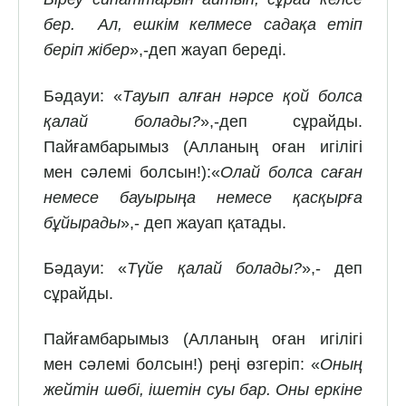
бер. Ал, ешкім келмесе садақа етіп
беріп жібер
»,-деп жауап береді.
Бәдауи: «
Тауып алған нәрсе қой болса
қалай болады?
»,-деп сұрайды.
Пайғамбарымыз (Алланың оған игілігі
мен сәлемі болсын!):«
Олай болса саған
немесе бауырыңа немесе қасқырға
бұйырады
»,- деп жауап қатады.
Бәдауи: «
Түйе қалай болады?
»,- деп
сұрайды.
Пайғамбарымыз (Алланың оған игілігі
мен сәлемі болсын!) реңі өзгеріп: «
Оның
жейтін шөбі, ішетін суы бар. Оны еркіне