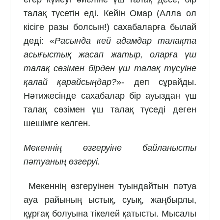
талақ түсетін еді. Кейін Омар (Алла ол
кісіге разы болсын!) сахабаларға былай
деді: «
Расында кей адамдар талақта
асығыстық жасап жатыр, оларға үш
талақ сөзімен бірден үш талақ түсуіне
қалай қарайсыңдар?
»- деп сұрайды.
Нәтижесінде сахабалар бір ауыздан үш
талақ сөзімен үш талақ түседі деген
шешімге келген.
Мекеннің өзгеруіне байланысты
пәтуаның өзгеруі.
Мекеннің өзгеруінен туындайтын пәтуа
ауа райының ыстық, суық, жаңбырлы,
құрғақ болуына тікелей қатысты. Мысалы