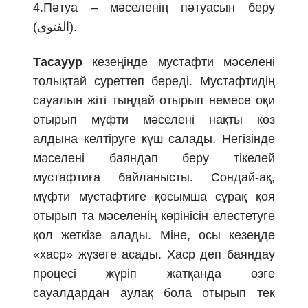
4.Пәтуа – мәселенің пәтуасын беру
(الفتوى).
Тасауур
кезеңінде мустафти мәселені
толықтай суреттеп береді. Мустафтидің
сауалын жіті тыңдай отырып немесе оқи
отырып мүфти мәселені нақты көз
алдына келтіруге күш салады. Негізінде
мәселені баяндап беру тікелей
мустафтиға байланысты. Сондай-ақ,
мүфти мустафтиге қосымша сұрақ қоя
отырып та мәселенің көрінісін елестетуге
қол жеткізе алады. Міне, осы кезеңде
«хаср» жүзеге асады. Хаср деп баяндау
процесі жүріп жатқанда өзге
сауалдардан аулақ бола отырып тек