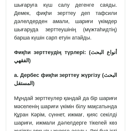
шығаруға күш салу дегенге саяды.
Демек, фиқһи зерттеу деп тафсили
дәлелдерден амали, шариғи үкімдер
шығаруда зерттеушінің (мүжтаһидтің)
барша күшін сарп етуін атайды.
Фиқһи зерттеудің түрлері: (
أنواع البحث
الفقهي
)
а. Дербес фиқһи зерттеу жүргізу (
البحث
المستقل
)
Мұндай зерттеулер қандай да бір шариғи
мәселенің шариғи үкімін білу мақсатында
Құран Кәрім, сүннет, ижмағ, қияс секілді
шариғи, ижмали дәлелдерге тікелей көз
жүгірту арқылы жүзеге асады. Әрі бұл істі