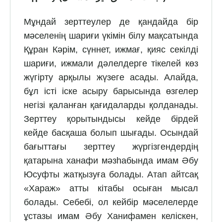
Мұндай зерттеулер де қандайда бір
мәселенің шариғи үкімін білу мақсатында
Құран Кәрім, сүннет, ижмағ, қияс секілді
шариғи, ижмали дәлелдерге тікелей көз
жүгірту арқылы жүзеге асады. Алайда,
бұл істі іске асыру барысында өзгелер
негізі қаланған қағидаларды қолданады.
Зерттеу қорытындысы кейде бірдей
кейде басқаша болып шығады. Осындай
бағыттағы зерттеу жүргізгендердің
қатарына ханафи мәзһабында имам Әбу
Юсуфты жатқызуға болады. Атап айтсақ
«Хараж» атты кітабы осыған мысал
болады. Себебі, ол кейбір мәселелерде
ұстазы имам Әбу Ханифамен келіскен,