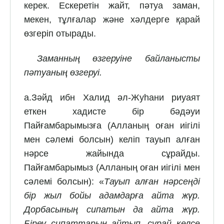
керек. Ескеретін жайт, пәтуа заман,
мекен, тұлғалар және хәлдерге қарай
өзгеріп отырады.
Заманның өзгеруіне байланысты
пәтуаның өзгеруі.
а.Зәйд ибн Халид әл-Жуһани риуаят
еткен хадисте бір бәдәуи
Пайғамбарымызға (Алланың оған иігілі
мен сәлемі болсын) келіп тауып алған
нәрсе жайында сұрайды.
Пайғамбарымыз (Алланың оған иігілі мен
сәлемі болсын): «
Тауып алған нәрсеңді
бір жыл бойы адамдарға айта жүр.
Дорбасының сипатын да айта жүр.
Біреу сипаттарын айтып, сұрай келсе