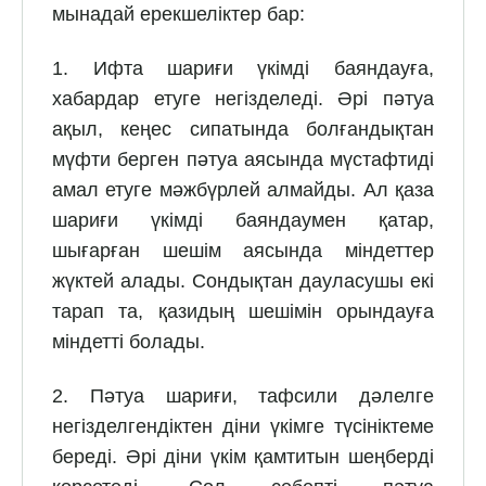
мынадай ерекшеліктер бар:
1. Ифта шариғи үкімді баяндауға,
хабардар етуге негізделеді. Әрі пәтуа
ақыл, кеңес сипатында болғандықтан
мүфти берген пәтуа аясында мүстафтиді
амал етуге мәжбүрлей алмайды. Ал қаза
шариғи үкімді баяндаумен қатар,
шығарған шешім аясында міндеттер
жүктей алады. Сондықтан дауласушы екі
тарап та, қазидың шешімін орындауға
міндетті болады.
2. Пәтуа шариғи, тафсили дәлелге
негізделгендіктен діни үкімге түсініктеме
береді. Әрі діни үкім қамтитын шеңберді