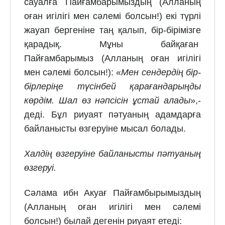
сауалға Пайғамбарымыздың (Алланың
оған игілігі мен сәлемі болсын!) екі түрлі
жауап бергеніне таң қалып, бір-бірімізге
қарадық. Мұны байқаған
Пайғамбарымыз (Алланың оған игілігі
мен сәлемі болсын!): «
Мен сендердің бір-
бірлеріңе түсінбей қарағандарыңды
көрдім. Шал өз нәпсісін ұстай алады
»,-
деді. Бұл риуаят пәтуаның адамдарға
байланысты өзгеруіне мысал болады.
Халдің өзгеруіне байланысты пәтуаның
өзгеруі.
Сәлама ибн Акуағ Пайғамбырымыздың
(Алланың оған игілігі мен сәлемі
болсын!) былай дегенін риуаят етеді: