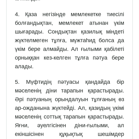
4. Қаза негізінде мемлекетке тиесілі
болғандықтан, мемлекет атынан үкім
шығарады. Сондықтан қазилық міндеті
жүктелмеген тұлға, мүжтаһид болса да
үкім бере алмайды. Ал ғылыми қабілеті
орныққан кез-келген тұлға пәтуа бере
алады.
5. Мүфтидің пәтуасы қандайда бір
мәселенің діни тарапын қарастырады.
Әрі пәтуаның орындалуын тұлғаның өз
ар-ожданына жүктейді. Ал, қазидың үкімі
мәселенің соттық тарапын қарастырады.
Яғни, әуелгісінен діни-ғылыми, ал
екіншісінен құқықтық шешімдер