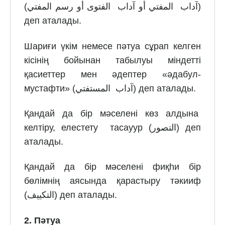
(آداب المفتي أو آداب الفتوى أو رسم المفتي)
деп аталады.
Шариғи үкім немесе пәтуа сұрап келген
кісінің бойынан табылуы міндетті
қасиеттер мен әдептер «әдабул-
мустафти» (آداب المستفتي) деп аталады.
Қандай да бір мәселені көз алдына
келтіру, елестету тасауур (التصور) деп
аталады.
Қандай да бір мәселені фиқһи бір
бөлімнің аясында қарастыру тәкииф
(التكييف) деп аталады.
2. Пәтуа