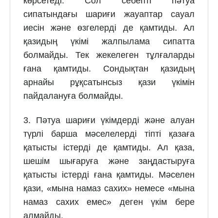
көрсетеді. Сол себепті пәтуа
сипатындағы шариғи жауаптар сауал
иесін және өзгелерді де қамтиды. Ал
қазидың үкімі жалпылама сипатта
болмайды. Тек жекелеген тұлғаларды
ғана қамтиды. Сондықтан қазидың
арнайы рұқсатынсыз қази үкімін
пайдалануға болмайды.
3. Пәтуа шариғи үкімдерді және алуан
түрлі барша мәселелерді тіпті қазаға
қатысты істерді де қамтиды. Ал қаза,
шешім шығаруға және заңдастыруға
қатысты істерді ғана қамтиды. Мәселен
қази, «мына намаз сахих» немесе «мына
намаз сахих емес» деген үкім бере
алмайды.