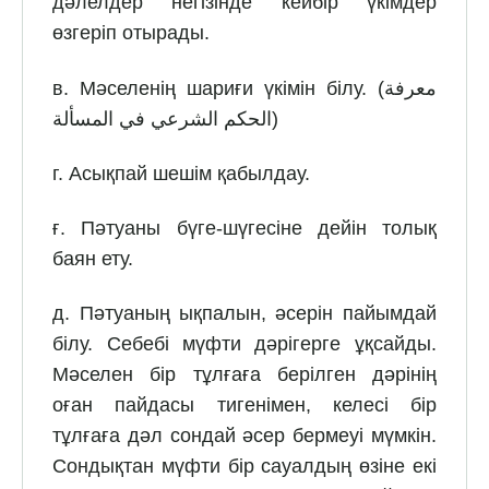
дәлелдер негізінде кейбір үкімдер
өзгеріп отырады.
в. Мәселенің шариғи үкімін білу. (معرفة
الحكم الشرعي في المسألة)
г. Асықпай шешім қабылдау.
ғ. Пәтуаны бүге-шүгесіне дейін толық
баян ету.
д. Пәтуаның ықпалын, әсерін пайымдай
білу. Себебі мүфти дәрігерге ұқсайды.
Мәселен бір тұлғаға берілген дәрінің
оған пайдасы тигенімен, келесі бір
тұлғаға дәл сондай әсер бермеуі мүмкін.
Сондықтан мүфти бір сауалдың өзіне екі