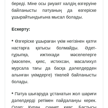
береді. Міне осы риуаят халдің өзгеруіне
байланысты пәтуаның да өзгеріске
ұшырайтындығына мысал болады.
Ескерту:
*
Өзгеріске ұшыраған үкім негізінен қатғи
настарға қатысы болмайды. Әдет-
ғұрыпқа, ижтихади мәселелерге
(мәселен, қияс, истихсан, масалихул
мурсала тағы да басқа дәлелдерден
алынған үкімдерге) тікелей байланысты
болады.
*
Пәтуа шығаруда ұстанатын жол шариғи
дәлелдерді ретімен пайдалануы керек.
Олар: Құран, сүннет, қияс. Бастысы