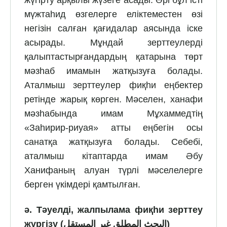
мүжтаһид өзгелерге еліктеместен өзі
негізін салған қағидалар аясында іске
асырады. Мұндай зерттеулерді
қалыптастырғандардың қатарына төрт
мәзһаб имамын жатқызуға болады.
Аталмыш зерттеулер фиқһи еңбектер
ретінде жарық көрген. Мәселен, ханафи
мәзһабында имам Мұхаммедтің
«Заһирир-риуая» атты еңбегін осы
санатқа жатқызуға болады. Себебі,
аталмыш кітаптарда имам Әбу
Ханифаның алуан түрлі мәселелерге
берген үкімдері қамтылған.
ә.
Тәуелді, жалпылама фиқһи зерттеу
жүргізу (
البحث المطلق غير المستقل
)