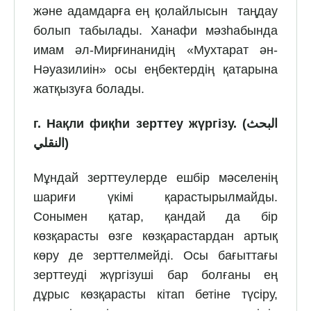
және адамдарға ең қолайлысын таңдау
болып табылады. Ханафи мәзһабында
имам әл-Мирғинанидің «Мухтарат ән-
Нәуазилиін» осы еңбектердің қатарына
жатқызуға болады.
г.
Нақли фиқһи зерттеу жүргізу. (
البحث
النقلي
)
Мұндай зерттеулерде ешбір мәселенің
шариғи үкімі қарастырылмайды.
Сонымен қатар, қандай да бір
көзқарасты өзге көзқарастардан артық
көру де зерттелмейді. Осы бағыттағы
зерттеуді жүргізуші бар болғаны ең
дұрыс көзқарасты кітап бетіне түсіру,