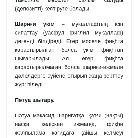
Тамсилге мәселен салым салуды
(депозитті) келтіруге болады.
Шариғи үкім –
мукаллафтың ісін
сипаттау (уасфул фиғлил мукаллаф)
дегенді білдіреді. Егер мәселе фиқһта
қарастырылған болса үкімі фиқһтан
шығарылады. Ал, егер фиқһта
қарастырылмаған болса шариғи-ижмали
дәлелдерге сүйене отырып жаңа зерттеу
жүргізіледі.
Пәтуа шығару.
Пәтуа мақасид шариғатқа, қатғи (нақты)
насқа, келіскен ижмағқа, фиқһи
жалпылама қағидаға қайшы келмеуі