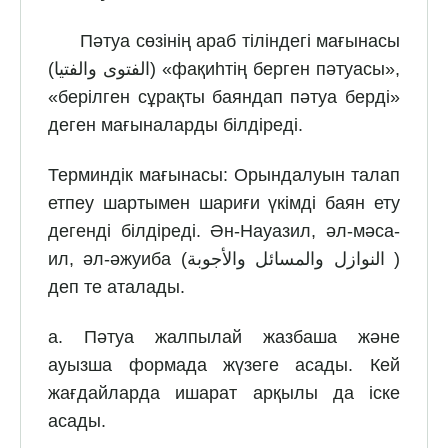
Пәтуа сөзінің араб тіліндегі мағынасы
(الفتوى والفتيا) «фақиһтің берген пәтуасы»,
«берілген сұрақты баяндап пәтуа берді»
деген мағыналарды білдіреді.
Терминдік мағынасы: Орындалуын талап
етпеу шартымен шариғи үкімді баян ету
дегенді білдіреді. Ән-Науазил, әл-мәса-
ил, әл-әжуиба (النوازل والمسائل والأجوبة )
деп те аталады.
а. Пәтуа жалпылай жазбаша және
ауызша формада жүзеге асады. Кей
жағдайларда ишарат арқылы да іске
асады.