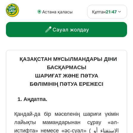
Астана қаласы
Құптан
21:47
Сауал жолдау
ҚАЗАҚСТАН МҰСЫЛМАНДАРЫ ДІНИ
БАСҚАРМАСЫ
ШАРИҒАТ ЖӘНЕ ПӘТУА
БӨЛІМІНІҢ
ПӘТУА ЕРЕЖЕСІ
1
.
Аңдатпа.
Қандай-да бір мәселенің шариғи үкімін
лайықты мамандарынан сұрау «әл-
истифта» немесе «әс-суал» ( الاستفتاء أو