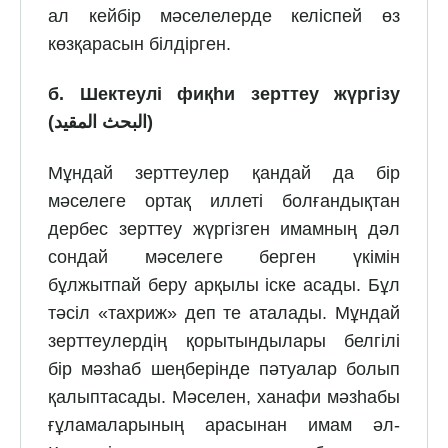
ал кейбір мәселелерде келіспей өз
көзқарасын білдірген.
б.
Шектеулі фиқһи зерттеу жүргізу
(
البحث المقيد
)
Мұндай зерттеулер қандай да бір
мәселеге ортақ иллеті болғандықтан
дербес зерттеу жүргізген имамның дәл
сондай мәселеге берген үкімін
бұлжытпай беру арқылы іске асады. Бұл
тәсіл «тахриж» деп те аталады. Мұндай
зерттеулердің қорытындылары белгілі
бір мәзһаб шеңберінде пәтуалар болып
қалыптасады. Мәселен, ханафи мәзһабы
ғұламаларының арасынан имам әл-