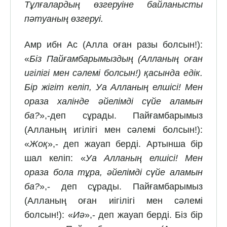
Тұлғалардың өзгеруіне байланысты
пәтуаның өзгеруі.
Амр ибн Ас (Алла оған разы болсын!):
«
Біз Пайғамбарымыздың (Алланың оған
игілігі мен сәлемі болсын!) қасында едік.
Бір жігіт келіп, Уа Алланың елшісі! Мен
ораза халінде әйелімді сүйе аламын
ба?
»,-деп сұрады. Пайғамбарымыз
(Алланың игілігі мен сәлемі болсын!):
«
Жоқ
»,- деп жауап берді. Артынша бір
шал келіп: «
Уа Алланың елшісі! Мен
ораза бола тұра, әйелімді сүйе аламын
ба?
»,- деп сұрады. Пайғамбарымыз
(Алланың оған иігілігі мен сәлемі
болсын!): «
Иә
»,- деп жауап берді. Біз бір