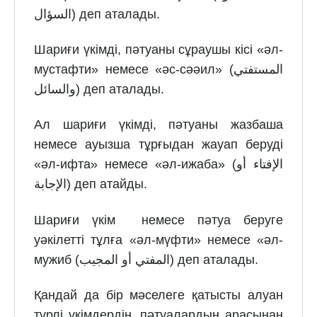
السؤال) деп аталады.
Шариғи үкімді, пәтуаны сұраушы кісі «әл-
мустафти» немесе «әс-сәәил» (المستفتي
والسائل) деп аталады.
Ал шариғи үкімді, пәтуаны жазбаша
немесе ауызша тұрғыдан жауап беруді
«әл-ифта» немесе «әл-ижаба» (الإفتاء أو
الإجابة) деп атайды.
Шариғи үкім немесе пәтуа беруге
уәкілетті тұлға «әл-мүфти» немесе «әл-
мужиб (المفتي أو المجيب) деп аталады.
Қандай да бір мәселеге қатысты алуан
түрлі үкімдердің, пәтуалардың арасынан