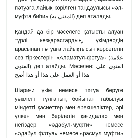
пәтуаға лайық көрілген таңдаулысы «әл-
муфта биһи» (المفتي به) деп аталады.
Қандай да бір мәселеге қатысты алуан
түрлі көзқарастардың, үкімдердің
арасынан пәтуаға лайықтысын көрсететін
сөз тіркестерін «Аламатул-фәтуа» (علامة
الفتوى) деп атайды. Мәселен: الفتوى على
هذا أو العمل على هذا أو هذا أصح
Шариғи үкім немесе пәтуа беруге
уәкілетті тұлғаның бойынан табылуы
міндетті қасиеттер мен ерекшеліктер, әрі
үлкен мән берілетін қағидалар мен
негіздер «әдабул-муфти» немесе
«әдабул-фәтуа» немесе «расмул-мүфти»