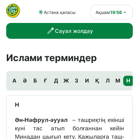
Астана қаласы
Ақшам
19:56
Сауал жолдау
Ислами терминдер
А
Ә
Б
Ғ
Д
Ж
З
И
Қ
Л
М
Н
Н
Ән-Нәфрул-әууәл
– ташриқтің екінші
күні тас атып болғаннан кейін
Минадан шығып кету. Қажыларға таш­