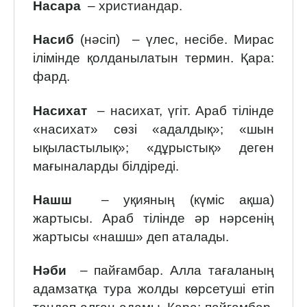
Насара
– христиандар.
Насиб
(нәсіп) – үлес, несібе. Мирас
ілімінде қолданылатын термин. Қара:
фард.
Насихат
– насихат, үгіт. Араб тілінде
«насихат» сөзі «адалдық»; «шын
ықыластылық»; «дұрыстық» деген
мағыналарды білдіреді.
Нашш
– уқияның (күміс ақша)
жартысы. Араб тілінде әр нәрсенің
жартысы «нашш» деп аталады.
Нәби
– пайғамбар. Алла тағаланың
адамзатқа тура жолды көрсетуші етіп