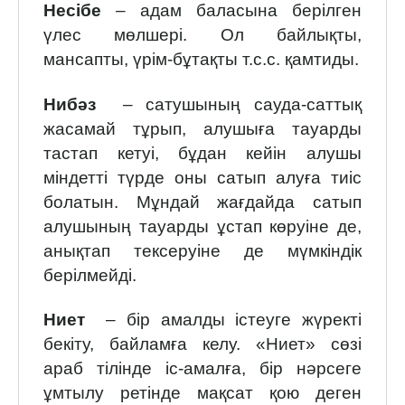
Несібе
– адам баласына берілген
үлес мөлшері. Ол байлық­ты,
мансапты, үрім-бұтақты т.с.с. қамтиды.
Нибәз
– сатушының сауда-саттық
жасамай тұрып, алушыға тауарды
тастап кетуі, бұдан кейін алушы
міндетті түрде оны сатып алуға тиіс
болатын. Мұндай жағдайда сатып
алушының тауарды ұстап көруіне де,
анықтап тексеруіне де мүмкіндік
берілмейді.
Ниет
– бір амалды істеуге жүректі
бекіту, байламға келу. «Ниет» сөзі
араб тілінде іс-амалға, бір нәрсеге
ұмтылу ретінде мақсат қою деген