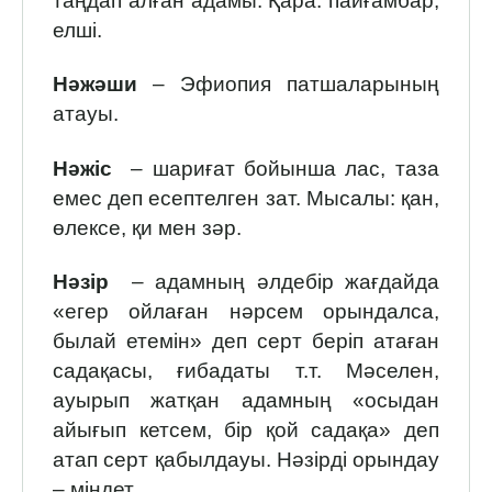
таңдап алған адамы. Қара: пайғамбар,
елші.
Нәжәши
– Эфиопия патшаларының
атауы.
Нәжіс
– шариғат бойынша лас, таза
емес деп есептелген зат. Мысалы: қан,
өлексе, қи мен зәр.
Нәзір
– адамның әлдебір жағдайда
«егер ойлаған нәрсем орындалса,
былай етемін» деп серт беріп атаған
садақасы, ғибадаты т.т. Мәселен,
ауырып жатқан адамның «осыдан
айығып кетсем, бір қой садақа» деп
атап серт қабылдауы. Нәзірді орындау
– міндет.