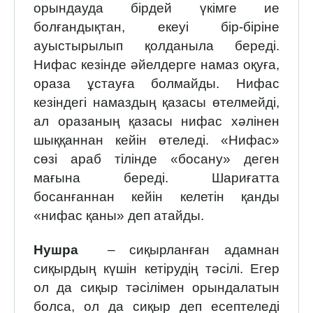
орындауда бірдей үкімге ие
болғандықтан, екеуі бір-біріне
ауыстырылып қолданыла береді.
Нифас кезінде әйелдерге намаз оқуға,
ораза ұстауға болмайды. Нифас
кезіндегі намаздың қазасы өтелмейді,
ал оразаның қазасы нифас хәлінен
шыққаннан ке­йін өтеледі. «Нифас»
сөзі араб тілінде «босану» деген
мағына береді. Шариғатта
босанғаннан кейін келетін қанды
«нифас қаны» деп атайды.
Нушра
– сиқырланған адамнан
сиқырдың күшін кетірудің тәсілі. Егер
ол да сиқыр тәсілімен орындалатын
болса, ол да сиқыр деп есептеледі