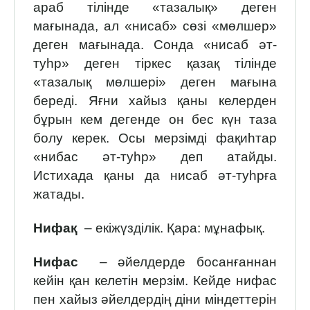
араб тілінде «тазалық» деген
мағынада, ал «нисаб» сөзі «мөлшер»
деген мағынада. Сонда «нисаб әт-
туһр» деген тіркес қазақ тілінде
«тазалық мөлшері» деген мағына
береді. Яғни хайыз қаны келерден
бұрын кем дегенде он бес күн таза
болу керек. Осы мерзімді фақиһтар
«нибас әт-туһр» деп атайды.
Истихада қаны да нисаб әт-туһрға
жатады.
Нифақ
– екіжүзділік. Қара: мұнафық.
Нифас
– әйелдерде босанғаннан
кейін қан келетін мерзім. Кейде нифас
пен хайыз әйелдердің діни міндеттерін