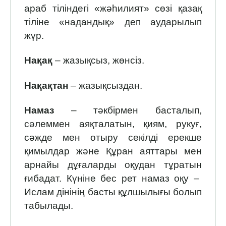
араб тіліндегі «жәһилият» сөзі қазақ
тіліне «надандық» деп аударылып
жүр.
Нақақ
– жазықсыз, жөнсіз.
Нақақтан
– жазықсыздан.
Намаз
– тәкбірмен басталып,
сәлеммен аяқталатын, қиям, рукуғ,
сәжде мен отыру секілді ерекше
қимылдар және Құран аяттары мен
арнайы дұғаларды оқудан тұратын
ғибадат. Күніне бес рет намаз оқу –
Ислам дінінің басты құлшылығы болып
табылады.