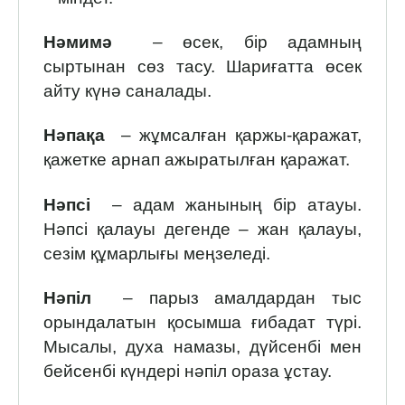
Нәмимә
– өсек, бір адамның
сыртынан сөз тасу. Шариғатта өсек
айту күнә саналады.
Нәпақа
– жұмсалған қаржы-қаражат,
қажетке арнап ажыратылған қаражат.
Нәпсі
– адам жанының бір атауы.
Нәпсі қалауы дегенде – жан қалауы,
сезім құмарлығы меңзеледі.
Нәпіл
– парыз амалдардан тыс
орындалатын қосымша ғибадат түрі.
Мысалы, духа намазы, дүйсенбі мен
бейсенбі күндері нәпіл ораза ұстау.