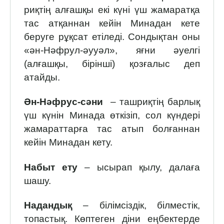
риқтің алғашқы екі күні үш жамаратқа
тас атқаннан кейін Минадан кете
беруге рұқсат етіледі. Сондықтан оны
«ән-Нәфрул-әууәл», яғни әуелгі
(алғашқы, бірінші) қозғалыс деп
атайды.
Ән-Нәфрус-сәни
– ташриқтің барлық
үш күнін Минада өткізіп, сол күндері
жамараттарға тас атып болғаннан
кейін Минадан кету.
Набыт ету
– ысырап қылу, далаға
шашу.
Надандық
– білімсіздік, білместік,
топастық. Көптеген діни еңбектерде