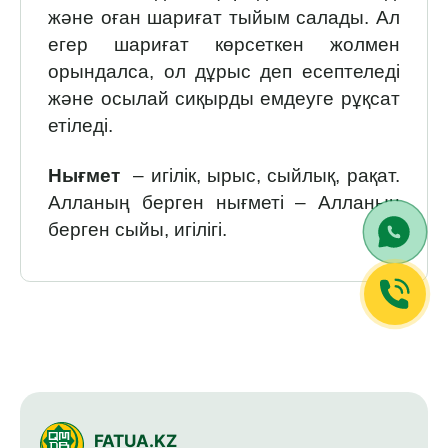
және оған шариғат тыйым салады. Ал
егер шариғат көрсеткен жолмен
орындалса, ол дұрыс деп есептеледі
және осылай сиқырды емдеуге рұқсат
етіледі.
Нығмет
– игілік, ырыс, сыйлық, рақат.
Алланың берген нығметі – Алланың
берген сыйы, игілігі.
FATUA.KZ