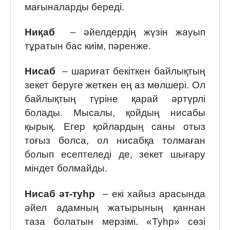
мағыналарды береді.
Ниқаб
– әйелдердің жүзін жауып
тұратын бас киім, пәренже.
Нисаб
– шариғат бекіткен байлықтың
зекет беруге жеткен ең аз мөлшері. Ол
байлықтың түріне қарай әртүрлі
болады. Мысалы, қойдың нисабы
қырық. Егер қойлардың саны отыз
тоғыз болса, ол нисабқа толмаған
болып есептеледі де, зекет шығару
міндет болмайды.
Нисаб әт-туһр
– екі хайыз арасында
әйел адамның жатырының қаннан
таза болатын мерзімі. «Туһр» сөзі