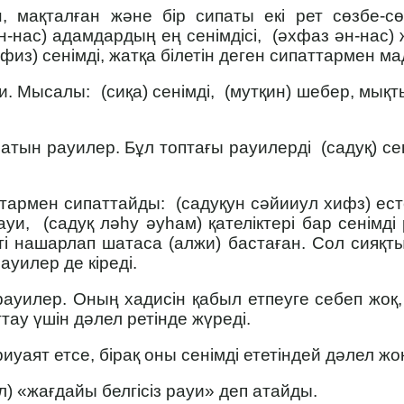
 мақталған және бір сипаты екі рет сөзбе-
н-нас) адамдардың ең сенімдісі, (әхфаз ән-нас) 
афиз) сенімді, жатқа білетін деген сипаттармен м
и. Мысалы: (сиқа) сенімді, (мутқин) шебер, мықты,
тын рауилер. Бұл топтағы рауилерді (садуқ) сен
тармен сипаттайды: (садуқун сәйииул хифз) есте
ауи, (садуқ ләһу әуһам) қателіктері бар сенімді
еті нашарлап шатаса (алжи) бастаған. Сол сияқ
уилер де кіреді.
рауилер. Оның хадисін қабыл етпеуге себеп жоқ,
тау үшін дәлел ретінде жүреді.
иуаят етсе, бірақ оны сенімді ететіндей дәлел жо
) «жағдайы белгісіз рауи» деп атайды.