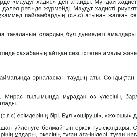
де «маудуғ хадис» деп атайды. Мұндай хадистер
әлел ретінде жүрмейді. Маудуғ хадисті риуаят 
Мұхаммед пайғамбардың (с.ғ.с) атынан жалған 
ла тағаланың олардың бұл дүниедегі амалдары 
етінде сахабаның айтқан сөзі, істеген амалы жән
.
ймағында орналасқан таудың аты. Сондықтан
 Мирас ғылы­мында мұрадан өз үлесінің барл
алады.
ғ.с) есімде­рінің бірі. Бұл «өшіруші», «жоюшы» д
шан үйленуге болмайтын еркек туысқандары. Ола
рінің ұлдары, әкесінің туған аға-інілері, туған нағ