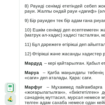
8) Рауиді сенімді ететіндей себеп жо
рауи. Жалпы ондай рауи «дағиф» (әлсі
9) Бір рауиден тек бір адам ғана риуа
10) Ешкім сенімді деп есептемеген ж
(матрук әл-хадис) хадисі тасталған, к
11) Бұл дәрежеге өтірікші деп айыпт
12) Өтірікші және жасанды хадистер 
Мардуд
– кері қайтарылған. Қабыл ет
Маруа
– Қағба маңындағы төбенің 
«сағи» деп аталады. Қара: сағи.
Марфуғ
– Мұхаммед пайғамбарға (с.ғ
«жоғарылатылған», «биіктетілген» 
сәнәдінің муттасил, мурсәл немесе му
телген адам сахаба немесе одан кейі