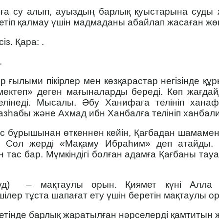
а су алып, ауыздың барлық қуыстарына суды же
 кетіп қалмау үшін мадмаданы абайлап жасаған жө
із. Қара: .
.
ір ғылыми пікірлер мен көзқарастар негізінде құ
«мектеп» деген мағыналарды береді. Көп жағд
елінеді. Мысалы, Әбу Ханифаға телініп ханаф
азһабы және Ахмад ибн Ханбалға телініп ханбал
с бұрышы­нан өткеннен кейін, Қағбадан шамамен
. Сол жерді «Мақаму Ибраһим» деп атайды. 
ен тас бар. Мүмкіндігі болған адамға Қағбаны тау
уд) – мақтаулы орын. Қиямет күні Алла 
шілер тұста шапағат ету үшін беретін мақтаулы о
етінде барлық жаратылған нәрселерді қамтитын 