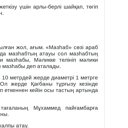
ткізу үшін арлы-берлі шайқап, төгіп
н.
рылған жол, ағым. «Мазһаб» сөзі араб
айда мазһабтың атауы сол мазһабтың
и мазһабы, Мәликке телініп мәлики
и мазһабы деп аталады.
 10 метрдей жерде диаметрі 1 метрге
Ол жерде Қағбаны тұрғызу кезінде
ап еткеннен кейін осы тастың артында
тағаланың Мұхаммед пайғамбарға
рны.
жалпы атау.