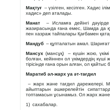
Мақтуғ
– үзілген, кесілген. Хадис іл
хадис» деп аталады.
Манат
– Исламға дейінгі дәуірде
жазирасында ғана емес, Шамда да қ
пен хазраж тайпалары Қағбамен қата
Мандуб
– құпталатын амал. Шариғатт
Мансух
(мансұқ) – күшін жою, үкімі
болған, кейіннен ол үкімдердің күші
тірісінде ғана орын алған, ол қайтыс 
Маратиб әл-жарх уа әт-тағдил
– жарх және тағдил дәрежелері. Му
айыптарын әшкерелейтін сипаттар
топтамасын ұсынамыз. Ол жарх жә­не 
1) сахабалар.