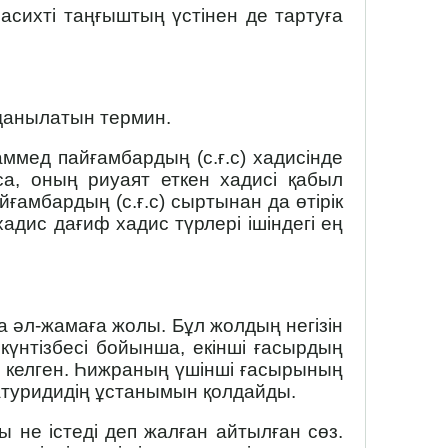
асихті таңғыштың үстінен де тартуға
олданылатын термин.
ммед пайғамбардың (с.ғ.с) хадисінде
са, оның риуаят еткен хадисі қабыл
ғамбардың (с.ғ.с) сыртынан да өтірік
адис дағиф хадис түрлері ішіндегі ең
а әл-жамаға жолы. Бұл жолдың негізін
нтізбесі бойынша, екінші ғасырдың
 келген. Һижраның үшінші ғасырының
туридидің ұстанымын қолдайды.
ты не істеді деп жалған айтылған сөз.