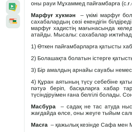
оны рауи Мұхаммед пайғамбарға (с.ғ.с
Марфуғ хукмән
– үкімі марфуғ болғ
сахабалардың сөзі екендігін білдіре
марфуғ хадистің мағынасында келед
атайды. Мысалы: сахабалар ижтиһад 
1) Өткен пайғамбарларға қатысты хаб
2) Болашақта болатын істерге қатысты
3) Бір амалдың арнайы сауабы немес
4) Құран аятының түсу себебіне қаты
пәтуә беріп, басқаларға хабар та
түсіндіруімен ғана белгілі болады. С
Масбура
– садақ не тас атуда ныс
жағдайда өлсе, оны жеуге тыйым са
Масға
– қажылық кезінде Сафа мен Ма