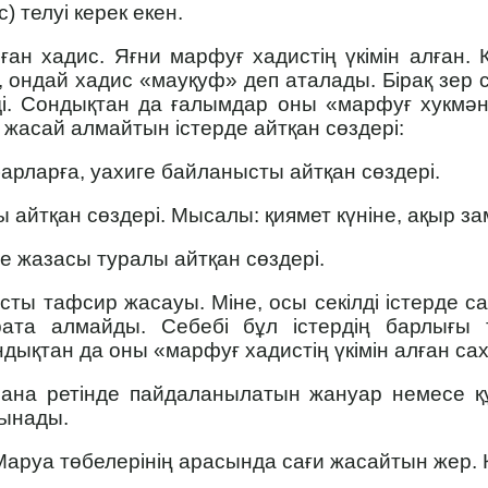
) телуі керек екен.
ан хадис. Яғни марфуғ хадистің үкімін алған.
ді, ондай хадис «мауқуф» деп аталады. Бірақ зер
і. Сондықтан да ғалымдар оны «марфуғ хукмән» 
жасай алмайтын істерде айтқан сөздері:
арларға, уахиге байланысты айтқан сөздері.
 айтқан сөздері. Мысалы: қиямет күніне, ақыр за
е жазасы туралы айтқан сөздері.
сты тафсир жасауы. Міне, осы секілді істерде с
рата алмайды. Себебі бұл істердің барлығы 
ондықтан да оны «марфуғ хадистің үкімін алған са
ана ретінде пайдаланылатын жануар немесе қ
лынады.
руа төбелері­нің арасында сағи жасайтын жер. Қ