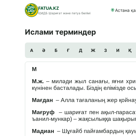
FATUA.KZ
Астана қ
ҚМДБ Шариғат және пәтуа бөлімі
Ислами терминдер
А
Ә
Б
Ғ
Д
Ж
З
И
Қ
М
М.ж.
– миләди жыл санағы, яғни хри
күнінен басталады. Біздің елімізде 
Мағдан
– Алла тағаланың жер қойнау
Мағруф
– шариғат пен ақыл-парасат
ъанил-мункар) – жақсылыққа шақыры
Мадиан
– Шұғайб пайғамбардың қау