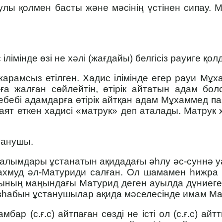
лы қолмен басты және мәсінің үстінен сипау. М
лімінде өзі не хәлі (жағдайы) белгісіз рауиге қ
арамсыз етілген. Хадис ілімінде егер рауи Мұха
рға жалған сөйлейтін, өтірік айтатын адам бол
ебебі адамдарға өтірік айтқан адам Мұхаммед пай
т еткен хадисі «мат­рук» деп аталады. Матрук х
танушы.
 ғалымдары ұстанатын ақидадағы әһлу әс-суннә у
муд әл-Матуриди салған. Ол шамамен һижра кү
ының маңындағы Матурид деген ауылда дүниеге
зһабын ұстанушылар ақида мәселесінде имам Ма
р (с.ғ.с) айтпаған сөзді не істі ол (с.ғ.с) айт