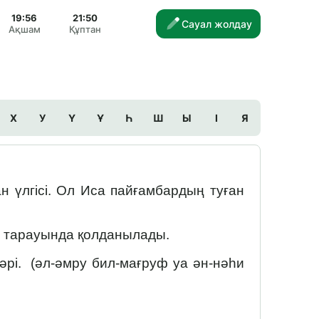
19:56
21:50
Сауал жолдау
Ақшам
Құптан
Х
У
Ү
Ұ
Һ
Ш
Ы
І
Я
 үлгісі. Ол Иса пайғамбардың туған
т тарауында қолданылады.
әрі. (әл-әмру бил-мағруф уа ән-нәһи