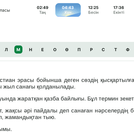
02:49
04:43
12:25
17:36
аласы
Таң
Күн
Бесін
Екінті
Л
М
Н
Е
О
Ө
П
Р
С
Т
Ф
стиан эрасы бойынша деген сөздің қысқартылған
осы жыл санағы қолданылады.
ында жаратқан қазба байлығы. Бұл термин зеке
, жақсы әрі пайдалы деп санаған нәрселердің б
п, жамандықтан тыю.
ымы.