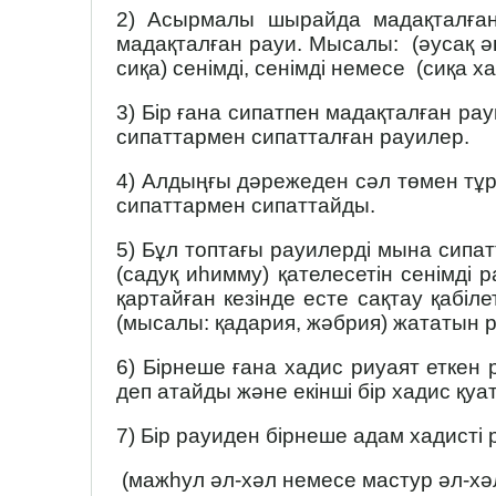
2) Асырмалы шырайда мадақталған,
мадақталған рауи. Мыса­лы: (әусақ ә
сиқа) сенімді, сенімді немесе (сиқа х
3) Бір ғана сипатпен мадақталған рау
сипаттармен сипатталған рауилер.
4) Алдыңғы дәрежеден сәл төмен тұра
сипаттармен сипаттайды.
5) Бұл топтағы рауилерді мына сипат
(садуқ иһимму) қателесетін сенімді р
қартайған кезінде есте сақтау қабіл
(мысалы: қадария, жәбрия) жататын ра
6) Бірнеше ғана хадис риуаят еткен 
деп атайды және екінші бір хадис қуат
7) Бір рауиден бірнеше адам хадисті р
(мажһул әл-хәл немесе мастур әл-хәл