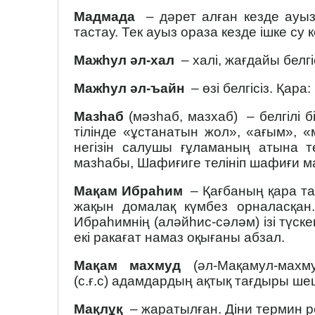
Мадмада
– дәрет алған кезде ауызғ
тастау. Тек ауыз ораза кезде ішке су
Мажһул әл-хал
– халі, жағдайы белгіс
Мажһул әл-ъайн
– өзі белгісіз. Қара: 
Мазһаб
(мәзһаб, мазхаб) – белгілі б
тілінде «ұстанатын жол», «ағым», 
негізін салушы ғұламаның атына т
мазһабы, Шафиғиге телініп шафиғи м
Мақам Ибраһим
– Қағбаның қара та
жақын домалақ күмбез орналасқан
Ибраһимнің (аләйһис-сәләм) ізі түск
екі ракағат намаз оқығаны абзал.
Мақам махмуд
(әл-Мақамул-махм
(с.ғ.с) адамдардың ақтық тағдыры ше
Мақлұқ
– жаратылған. Діни термин р