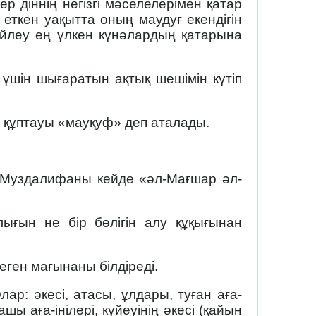
 діннің негізгі мәселелерімен қатар
еткен уақытта оның маудуғ екендігін
сөйлеу ең үлкен күнәлардың қатарына
үшін шығаратын ақтық шешімін күтіп
е құптауы «мауқуф» деп аталады.
 Муздалифаны кейде «әл-Мағшар әл-
ығын не бір бөлігін алу құқығынан
еген мағынаны білдіреді.
р: әкесі, атасы, ұлдары, туған аға-
ашы аға-інілері, күйеуінің әкесі (қайын