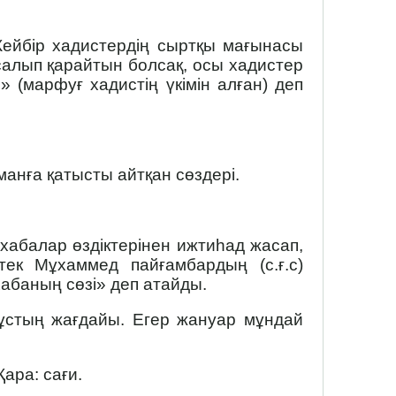
 Кейбір хадистердің сыртқы мағынасы
 салып қарайтын болсақ, осы хадистер
(марфуғ хадистің үкімін алған) деп
манға қатысты айтқан сөздері.
ахабалар өздіктерінен ижтиһад жасап,
тек Мұхаммед пайғамбардың (с.ғ.с)
хабаның сөзі» деп атайды.
ұстың жағдайы. Егер жануар мұндай
ара: сағи.