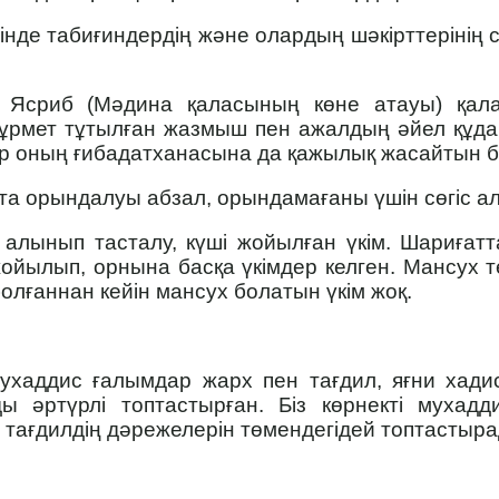
імінде табиғиндердің және олардың шәкірттерінің с
 Ясриб (Мәдина қаласының көне атауы) қала
ұрмет тұтылған жазмыш пен ажалдың әйел құда
р оның ғибадатханасына да қажылық жасайтын б
а орындалуы абзал, орындамағаны үшін сөгіс алм
 алынып тасталу, күші жойылған үкім. Шариғат
 жойылып, орнына басқа үкімдер келген. Мансух
болғаннан кейін мансух болатын үкім жоқ.
хаддис ғалымдар жарх пен тағдил, яғни хадис
ды әртүрлі топтастырған. Біз көрнекті муха
тағдилдің дәрежелерін төмендегідей топтасты­ра