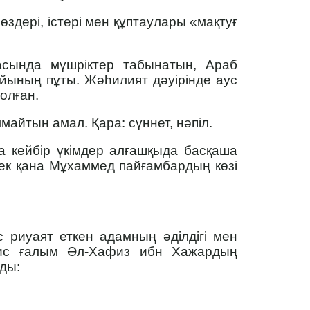
өздері, істері мен құптаулары «мақтуғ
сында мүшріктер табынатын, Араб
йының пұты. Жәһилият дәуірінде аус
олған.
айтын амал. Қара: сүннет, нәпіл.
та кейбір үкімдер алғашқыда басқаша
 тек қана Мұхаммед пайғамбардың көзі
 риуаят еткен адамның әділдігі мен
ддис ғалым Әл-Хафиз ибн Хажардың
ды: