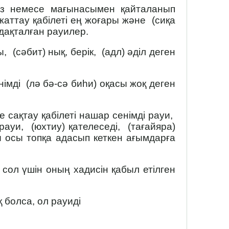
сөз немесе мағынасымен қайталанып
жаттау қабілеті ең жоғары және (сиқа
адақталған рауилер.
 (сәбит) нық, берік, (адл) әділ деген
імді (лә бә-сә биһи) оқасы жоқ деген
 сақтау қабілеті нашар сенімді рауи,
 рауи, (юхтиу) қателеседі, (тағайяра)
ты осы топқа адасып кеткен ағымдарға
 сол үшін оның хадисін қабыл етілген
қ болса, ол рауиді