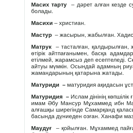
Масих тарту
– дәрет алған кезде су
болады.
Масихи
– христиан.
Мастур
– жасырын, жабылған. Хадис і
Матрук
– тасталған, қалдырылған, ж
өтірік айтпағанымен, басқа адамда
етілмей, жарамсыз деп есептеледі. С
айтуы мүмкін. Осындай адамның риуая
жамандарының қатарына жатады.
Матуриди
–
матуридия ақидасын ұс
Матуридия
–
Ислам дінінің көпшілік
имам Әбу Мансур Мұхаммед ибн Мах
алғашқы ширегінде Самарқанд қалас
басында дүниеден озған. Ханафи ма
Маудуғ
– қойылған. Мұхаммед пайғамба