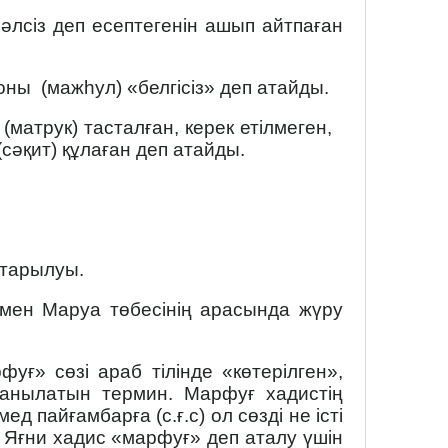
н әлсіз деп есептегенін ашып айтпаған
 оны (мажһул) «белгісіз» деп атайды.
(матрук) тасталған, керек етілмеген,
(сәқит) құлаған деп атайды.
айтарылуы.
мен Маруа төбесінің арасында жүру
фуғ» сөзі араб тілінде «көтерілген»,
лданылатын термин. Марфуғ хадистің
 пайғамбарға (с.ғ.с) ол сөзді не істі
. Яғни хадис «марфуғ» деп аталу үшін