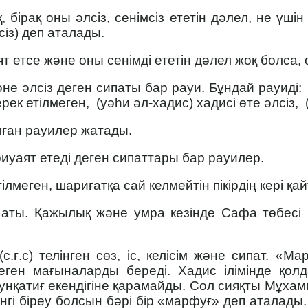
қ, бірақ оны әлсіз, сенімсіз ететін дәлел, не үші
з) деп ата­лады.
ят етсе және оны сенімді ететін дәлел жоқ болса,
әне әлсіз деген сипаты бар рауи. Бұндай рауиді: 
ерек етілмеген, (уәһи әл-хадис) хадисі өте әлсіз, 
алған рауилер жатады.
риуаят етеді деген сипаттары бар рауилер.
ілмеген, шариғатқа сай келмейтін пікірдің кері қ
аты. Қажылық және умра кезінде Сафа төбесі 
.с) телінген сөз, іс, келісім және сипат. «Мар
деген мағыналарды береді. Хадис ілімінде қо
нқатиғ екендігіне қарамайды. Сол сияқты Мұхаммед
нгі біреу болсын бәрі бір «марфуғ» деп аталады