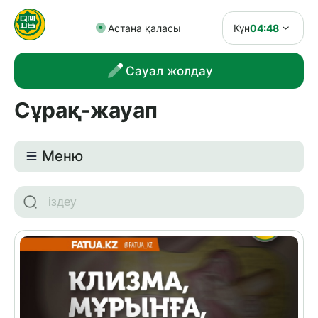
Астана қаласы
Күн
04:48
Сауал жолдау
Сұрақ-жауап
Meню