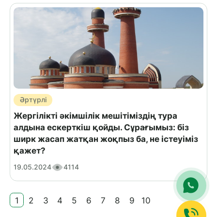
Әртүрлі
Жергілікті әкімшілік мешітіміздің тура
алдына ескерткіш қойды. Сұрағымыз: біз
ширк жасап жатқан жоқпыз ба, не істеуіміз
қажет?
19.05.2024
4114
1
2
3
4
5
6
7
8
9
10