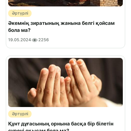
Әртүрлі
Әкемнің зиратының жанына белгі қойсам
бола ма?
19.05.2024
2256
Әртүрлі
Құнт дұғасының орнына басқа бір білетін
сүрені оқысам бола ма?