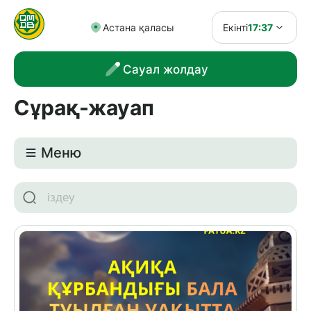
Астана қаласы
Екінті
17:37
Сауал жолдау
Сұрақ-жауап
Meню