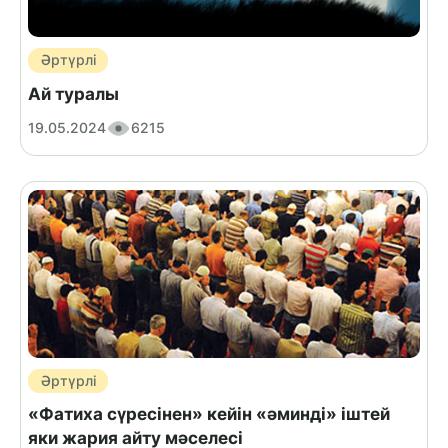
Әртүрлі
Ай туралы
19.05.2024
6215
Әртүрлі
«Фатиха сүресінен» кейін «әминді» іштей
яки жария айту мәселесі