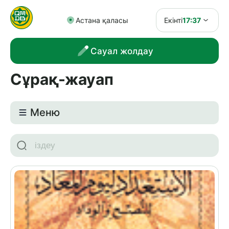
Астана қаласы
Екінті
17:37
Сауал жолдау
Сұрақ-жауап
Meню