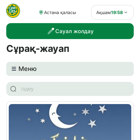
Астана қаласы
Ақшам
19:58
Сауал жолдау
Сұрақ-жауап
Meню