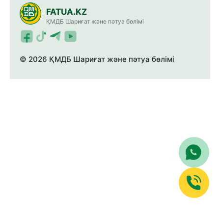
FATUA.KZ
ҚМДБ Шариғат және пәтуа бөлімі
© 2026 ҚМДБ Шариғат және пәтуа бөлімі