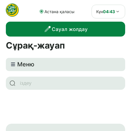
Астана қаласы
Күн
04:43
Сауал жолдау
Сұрақ-жауап
Meню