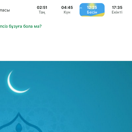
02:51
04:45
12:25
17:35
аласы
Таң
Күн
Бесін
Екінті
сіз бұзуға бола ма?