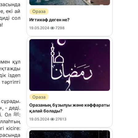
азасында
, екі ай
Ораза
диді сол
Иғтикәф деген не?
а!
19.05.2024
7298
ымен құл
мұқтажды
ік іздеп
тәртіпті
Ораза
Оразаның бұзылуы және кәффараты
қалай болады?
19.05.2024
27613
Аллаһтың
арасында