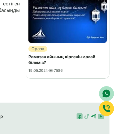
 естіген
Ораза
Рамазан айының кіргенін қалай
білеміз?
19.05.2024
7586
ар