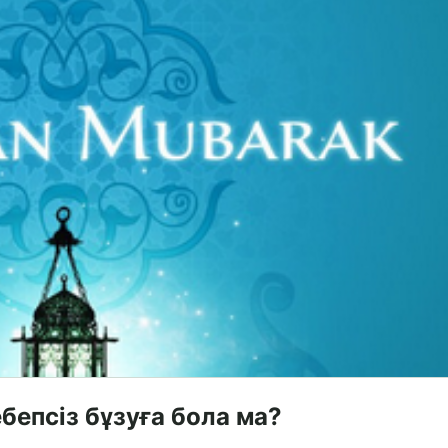
епсіз бұзуға бола ма?