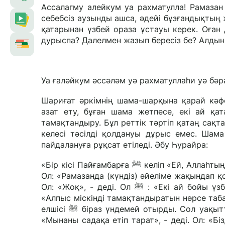
Ассалагму алейкум уа рахматулла! Рамазан
себебсіз аузынды ашса, әдейі бұзғандықтың ж
қатарынан үзбей ораза ұстауы керек. Оған
дурыспа? Далелмен жазып бересіз бе? Алдын
Уа ғаләйкум әссәләм уә рахматуллаһи уә бәр
Шариғат әркімнің шама-шарқына қарай кәфф
азат ету, бұған шама жетпесе, екі ай қа
тамақтандыру. Бұл реттік тәртіп қатаң сақта
келесі тәсілді қолдануы дұрыс емес. Шама
пайдалануға рұқсат етіледі. Әбу Һурайра:
«Бір кісі Пайғамбарға ﷺ келіп «Ей, Аллаһтың елшісі, құрыдым!», - деді. Ол: «Сені не құртты?», - деп сұрады.
Ол: «Рамазанда (күндіз) әйеліме жақындап қойдым», - деді. Ол ﷺ: «Азат етет
Ол: «Жоқ», - деді. Ол ﷺ : «Екі ай бойы үзбей ораза ұстай аламысың?», - деді. Ол: «Жоқ», - деді. Ол ﷺ:
«Алпыс міскінді тамақтандыратын нәрсе таба
елшісі ﷺ біраз үндемей отырды. Сол уақытта оған біреу бір себет құрма әкелді. Пайғамбар ﷺ әлгі кісіге:
«Мынаны садақа етіп тарат», - деді. Ол: «