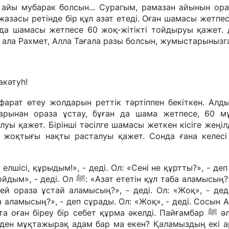
 айы мубарак болсын... Сурагым, рамазан айынын ор
азасы ретінде бір құл азат етеді. Оған шамасы жетпесе
 да шамасы жетпесе 60 жоқ-жітікті тойдыруы қажет. 
 ала Рахмет, Алла Тағала разы болсын, жумыстарынызг
акәтуһ!
арат өтеу жолдарын реттік тәртіппен бекіткен. Алд
тарынан ораза ұстау, бұған да шама жетпесе, 60 
луы қажет. Бірінші тәсілге шамасы жеткен кісіге жеңілд
 жоқтығы нақты расталуы қажет. Сонда ғана келесі 
ін құл таба аламысың?», - деді.
 аламысың?», - деп сұрады. Ол: «Жоқ», - деді. Сосын 
Бізден мұқтажырақ адам бар ма екен? Қаламыздың екі 