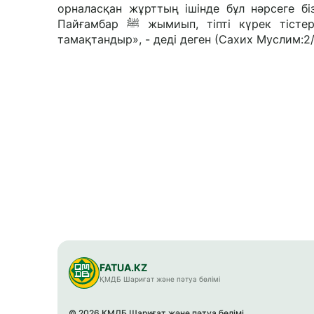
орналасқан жұрттың ішінде бұл нәрсеге б
Пайғамбар ﷺ жымиып, тіпті күрек тістері көрінді. Сосын оған: «Бар да, осы құрмамен отбасыңды
тамақтандыр», - деді деген (Сахих Муслим:2/
FATUA.KZ
ҚМДБ Шариғат және пәтуа бөлімі
© 2026 ҚМДБ Шариғат және пәтуа бөлімі