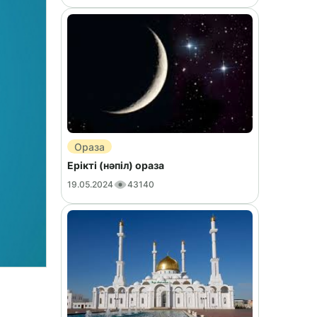
Ораза
Ерікті (нәпіл) ораза
19.05.2024
43140