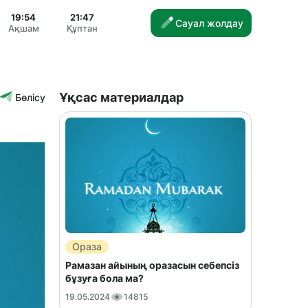
19:54
21:47
Сауал жолдау
Ақшам
Құптан
Ұқсас материалдар
Бөлісу
Ораза
Рамазан айының оразасын себепсіз
бұзуға бола ма?
19.05.2024
14815