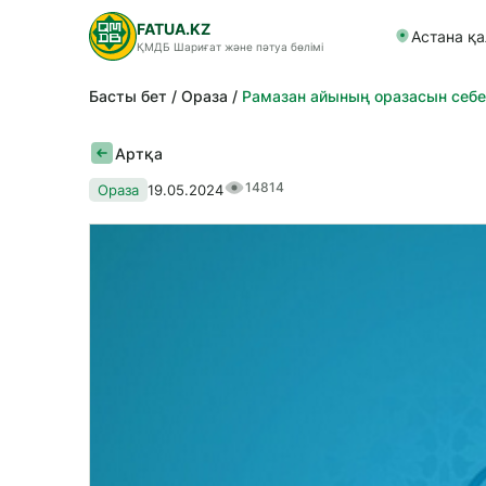
FATUA.KZ
Астана қ
ҚМДБ Шариғат және пәтуа бөлімі
Басты бет
Ораза
Рамазан айының оразасын себеп
Артқа
14814
Ораза
19.05.2024