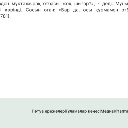
ізден мұқтажырақ отбасы жоқ шығар?», - деді. Мұны
781).
Пәтуа ережелері
Ғұламалар кеңесі
Медиа
Кітапт