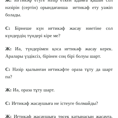
Ж:
Иғтикәф етуге нәзір еткен адамға қашан сол
нәзірін (сертін) орындағанша иғтикәф ету уәжіп
болады.
С:
Бірнеше күн иғтикәф жасау ниетіне сол
күндердің түндері кіре ме?
Ж:
Иә, түндерімен қоса иғтикәф жасау керек.
Аралары үздіксіз, бірінен соң бірі болуы шарт.
С:
Нәзір қылынған иғтикәфте ораза тұту да шарт
па?
Ж:
Иә, ораза тұту шарт.
С:
Иғтикәф жасаушыға не істеуге болмайды?
Ж:
Иғтикәф жасаушыға төсек қатынасын жасауға,