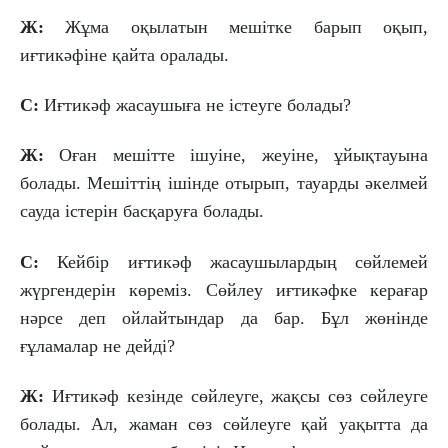
Ж:
Жұма оқылатын мешітке барып оқып,
иғтикәфіне қайта оралады.
С:
Иғтикәф жасаушыға не істеуге болады?
Ж:
Оған мешітте ішуіне, жеуіне, ұйықтауына
болады. Мешіттің ішінде отырып, тауарды әкелмей
сауда істерін басқаруға болады.
С:
Кейбір иғтикәф жасаушылардың сөйлемей
жүргендерін көреміз. Сөйлеу иғтикәфке керағар
нәрсе деп ойлайтындар да бар. Бұл жөнінде
ғұламалар не дейді?
Ж:
Иғтикәф кезінде сөйлеуге, жақсы сөз сөйлеуге
болады. Ал, жаман сөз сөйлеуге қай уақытта да