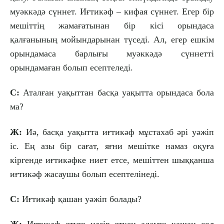
муәккәдә сүннет. Иғтикәф – кифая сүннет. Егер бір
мешіттің жамағатынан бір кісі орындаса
қалғанының мойындарынан түседі. Ал, егер ешкім
орындамаса барлығы муәккәдә сүннетті
орындамаған болып есептеледі.
С:
Аталған уақыттан басқа уақытта орындаса бола
ма?
Ж:
Иә, басқа уақытта иғтикәф мұстахаб әрі уәжіп
іс. Ең азы бір сағат, яғни мешітке намаз оқуға
кіргенде иғтикәфке ниет етсе, мешіттен шыққанша
иғтикәф жасаушы болып есептелінеді.
С:
Иғтикәф қашан уәжіп болады?