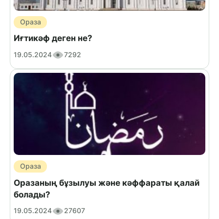
Ораза
Иғтикәф деген не?
19.05.2024
7292
Ораза
Оразаның бұзылуы және кәффараты қалай
болады?
19.05.2024
27607