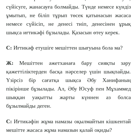
сүйісуге, жанасауға болмайды. Түнде немесе күндіз
ұмытып, не біліп тұрып төсек қатынасын жасаса
немесе сүйісіп, не денесі тиіп, денесінен ұрық
шықса иғтикәфі бұзылады. Қазасын өтеу керек.
С:
Иғтикәф етушіге мешіттен шығуына бола ма?
Ж:
Мешіттен әжетханаға бару сияқты зәру
қажеттіліктерден басқа нәрселер үшін шықпайды.
Үзірсіз бір сағатқа шықса Әбу Ханифаның
пікірінше бұзылады. Ал, Әбу Юсуф пен Мұхаммед
шыққан уақытты жарты күннен аз болса
бұзылмайды деген.
С:
Иғтикәфін жұма намазы оқылмайтын кішкентай
мешітте жасаса жұма намазын қалай оқиды?