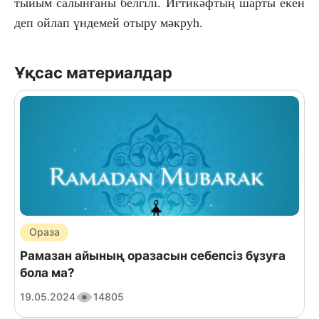
тыйым салынғаны белгілі. Иғтикәфтың шарты екен
деп ойлап үндемей отыру мәкруһ.
Ұқсас материалдар
Ораза
Рамазан айының оразасын себепсіз бұзуға
бола ма?
19.05.2024
14805