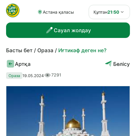
Астана қаласы
Құптан
21:50
Сауал жолдау
Басты бет
Ораза
Иғтикәф деген не?
Артқа
Бөлісу
7291
Ораза
19.05.2024