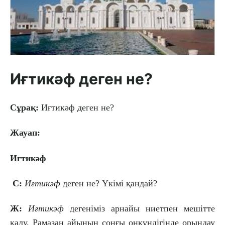
Иғтикәф деген не?
Сұрақ:
Иғтикәф деген не?
Жауап:
Иғтикәф
С:
Иғтикәф
деген не? Үкімі қандай?
Ж:
Иғтикәф
дегеніміз арнайы ниетпен мешітте
қалу. Рамазан айының соңғы онкүндігінде орындау