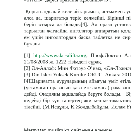
Қорытындылай келе айтарымыз, астмамен ауыра
алса да, шариғатқа теріс келмейді. Бірінші п
беріп отырса да болады[4]. Ал ораза ұстағы
тарылған жағдайда инголятор аппаратын қолд
ем үшін инголятордан басқа таблетка не сир
бұзады.
[1]
http://www.dar-alifta.org
, Проф.Доктор Ал
21/08/2008 ж. 1222 тізімдегі сұрақ.
[2] Әл-Алләф: Мин Фәтәуә Ә’имә, «Әл-Ләжнәту
[3] Din Isleri Yuksek Kurulu: ORUC. Ankara 201
[4]Шариғатта ауруларының айығуы үміт етілм
(ұстамаған оразасын қаза ете алмаса) рамаза
дейді. Фидияны ақшалайда беруге болады. Бі
кедейді бір күн таңертең яки кешке тамақта
тілейді. (М.Исаұлы, Қ.Жолдыбайұлы, Ислам Ғ
Мағлұмат muslim.kz сайтынан алынды.