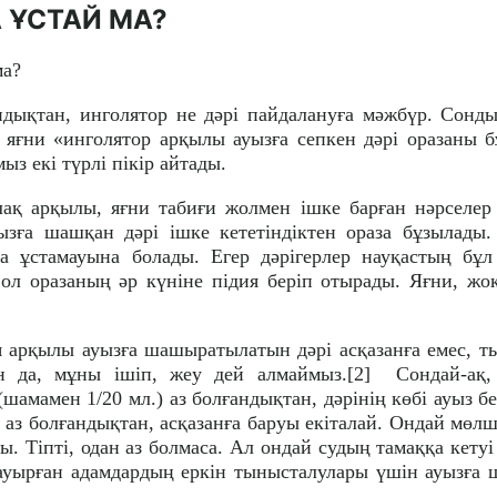
 ҰСТАЙ МА?
ма?
дықтан, инголятор не дәрі пайдалануға мәжбүр. Сонды
 яғни «инголятор арқылы ауызға сепкен дәрі оразаны б
з екі түрлі пікір айтады.
лақ арқылы, яғни табиғи жолмен ішке барған нәрселер
уызға шашқан дәрі ішке кететіндіктен ораза бұзылады
а ұстамауына болады. Егер дәрігерлер науқастың бұл
ол оразаның әр күніне підия беріп отырады. Яғни, жоқ-
 арқылы ауызға шашыратылатын дәрі асқазанға емес, т
 да, мұны ішіп, жеу дей алмаймыз.[2] Сондай-ақ,
амамен 1/20 мл.) аз болғандықтан, дәрінің көбі ауыз б
 аз болғандықтан, асқазанға баруы екіталай. Ондай мөлш
. Тіпті, одан аз болмаса. Ал ондай судың тамаққа кетуі
 ауырған адамдардың еркін тынысталулары үшін ауызға