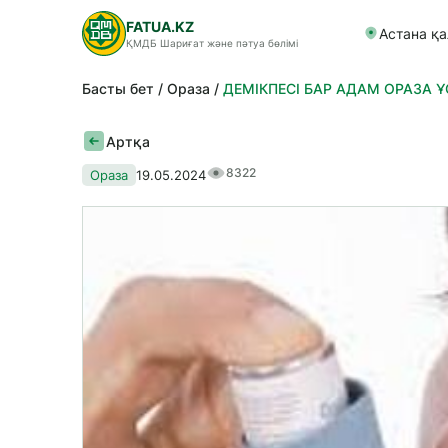
FATUA.KZ
Астана қ
ҚМДБ Шариғат және пәтуа бөлімі
Басты бет
Ораза
ДЕМІКПЕСІ БАР АДАМ ОРАЗА Ұ
Артқа
8322
Ораза
19.05.2024