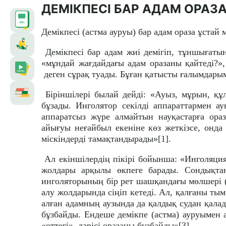
ДЕМІКПЕСІ БАР АДАМ ОРАЗА
Демікпесі (астма ауруы) бар адам ораза ұстай 
Демікпесі бар адам жиі демігіп, тұншығатын
«мұндай жағдайдағы адам оразаны қайтеді?»,
деген сұрақ туады. Бұған қатысты ғалымдарымы
Біріншілері былай дейді: «Ауыз, мұрын, құ
бұзады. Инголятор секілді аппараттармен а
аппаратсыз жүре алмайтын науқастарға ораз
айығуы неғайбыл екеніне көз жеткізсе, онда 
міскіндерді тамақтандырады»[1].
Ал екіншілердің пікірі бойынша: «Инголяция
жолдары арқылы өкпеге барады. Сондықтан
инголяторының бір рет шашқандағы мөлшері (ш
алу жолдарында сіңіп кетеді. Ал, қалғаны тым
алған адамның аузында да қалдық судан қалады
бұзбайды. Ендеше демікпе (астма) ауруымен
«оттегі» дәрісі оразаны бұзбайды»[3].