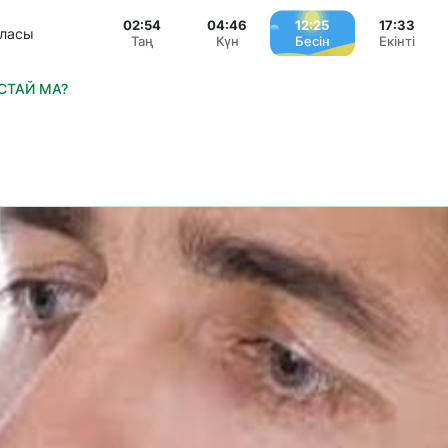
02:54
04:46
12:25
17:33
аласы
Таң
Күн
Бесін
Екінті
СТАЙ МА?