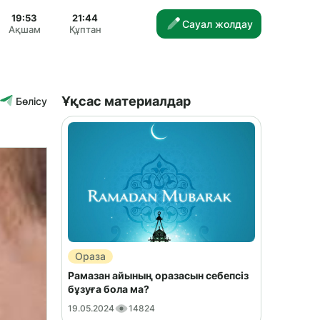
19:53
21:44
Сауал жолдау
Ақшам
Құптан
Ұқсас материалдар
Бөлісу
Ораза
Рамазан айының оразасын себепсіз
бұзуға бола ма?
19.05.2024
14824