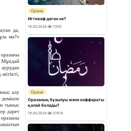
Ораза
Иғтикәф деген не?
19.05.2024
7305
қтан да,
ұза ма?»
 оразаны
. Мұндай
 аурудан
жітікті,
ыныс алу
Ораза
 демікпе
Оразаның бұзылуы және кәффараты
ен тыныс
қалай болады?
ер дәрет
19.05.2024
27619
 оразаны
 шашатын