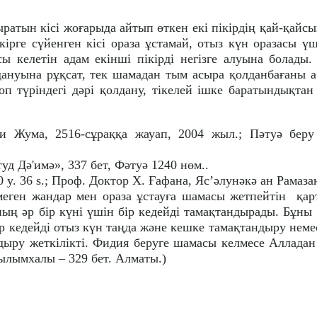
тын кісі жоғарыда айтып өткен екі пікірдің қай-қайсын
ікірге сүйенген кісі ораза ұстамай, отыз күн оразасы ү
сы келетін адам екінші пікірді негізге алуына болады
ануына рұқсат, тек шамадан тым асыра қолданбағаны а
оп түріндегі дәрі қолдану, тікелей ішке баратындықтан
и Жума, 2516-сұраққа жауап, 2004 жыл.; Пәтуә беру
д Дә'имә», 337 бет, Фәтуә 1240 нөм..
0 y. 36 s.; Проф. Доктор Х. Ғафана, Яс’әлунәкә ан Рамаза
еген жандар мен ораза ұстауға шамасы жетпейтін қарт
нның әр бір күні үшін бір кедейді тамақтандырады. Бұны
р кедейді отыз күн таңда және кешке тамақтандыру неме
ндыру жеткілікті. Фидия беруге шамасы келмесе Алладан
ылымхалы – 329 бет. Алматы.)