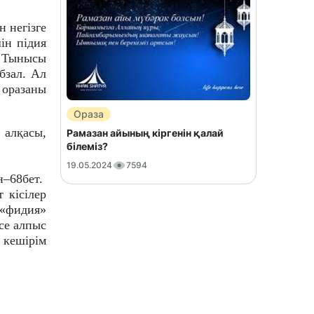
 негізге
шін підия
. Тынысы
бзал. Ал
 оразаны
Ораза
 алқасы,
Рамазан айының кіргенін қалай
білеміз?
19.05.2024
7594
н–68бет.
 кісілер
 «фидия»
се алпыс
 кешірім