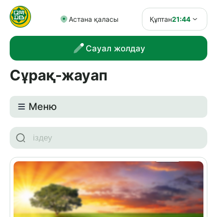
Астана қаласы
Құптан
21:44
Сауал жолдау
Сұрақ-жауап
Meню