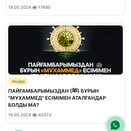
19.05.2024
17695
Ақида
ПАЙҒАМБАРЫМЫЗДАН (ﷺ) БҰРЫН
"МҰХАММЕД" ЕСІМІМЕН АТАЛҒАНДАР
БОЛДЫ МА?
19.05.2024
42073