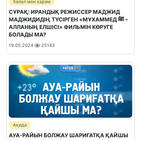
Халал мен харам
СҰРАҚ: ИРАНДЫҚ РЕЖИССЕР МАДЖИД
МАДЖИДИДІҢ ТҮСІРГЕН «МҰХАММЕД ﷺ –
АЛЛАНЫҢ ЕЛШІСІ» ФИЛЬМІН КӨРУГЕ
БОЛАДЫ МА?
19.05.2024
25143
Ақида
АУА-РАЙЫН БОЛЖАУ ШАРИҒАТҚА ҚАЙШЫ