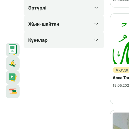
Әртүрлі
Жын-шайтан
Күнәлар
Ақида
Алла Та
19.05.20