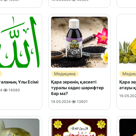
Медицина
Медиц
ғаланың Ұлы Есімі
Қара зеренің қасиеті
Қара з
туралы хадис шәрифтер
атауы 
24
14080
бар ма?
19.05.20
19.05.2024
13601