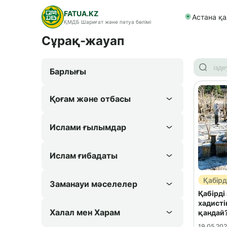
FATUA.KZ
Астана қ
ҚМДБ Шариғат және пәтуа бөлімі
Сұрақ-жауап
Барлығы
Қоғам және отбасы
Ислами ғылымдар
Ислам ғибадаты
Қабірд
Заманауи мәселелер
Қабірді
хадист
Халал мен Харам
қандай
19.05.20