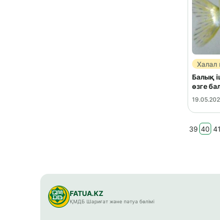
Халал
Балық 
өзге ба
19.05.20
39
40
4
FATUA.KZ
ҚМДБ Шариғат және пәтуа бөлімі