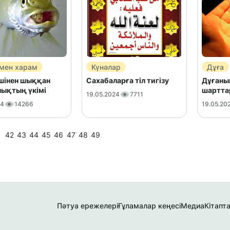
 мен харам
Күнәлар
Дұға
ішінен шыққан
Cахабаларға тіл тигізу
Дұғаны
лықтың үкімі
шартта
19.05.2024
7711
24
14266
19.05.20
1
42
43
44
45
46
47
48
49
Пәтуа ережелері
Ғұламалар кеңесі
Медиа
Кітапт