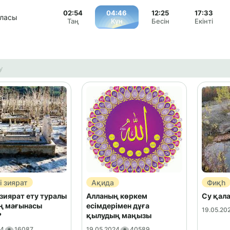
02:54
04:46
12:25
17:33
аласы
Таң
Күн
Бесін
Екінті
і зиярат
Ақида
Фиқһ
 зиярат ету туралы
Алланың көркем
Су қал
ің мағынасы
есімдерімен дұға
19.05.20
?
қылудың маңызы
24
16087
19.05.2024
40589