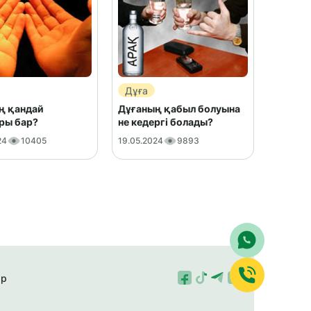
Дұға
ң қандай
Дұғаның қабыл болуына
ры бар?
не кедергі болады?
24
10405
19.05.2024
9893
ар