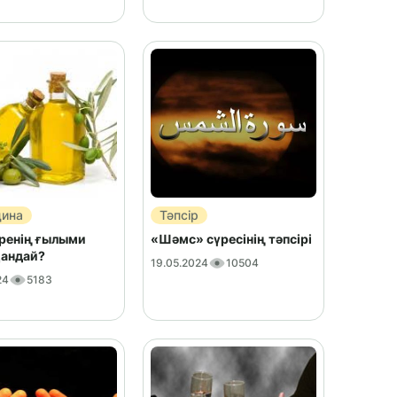
ина
Тәпсір
еренің ғылыми
«Шәмс» сүресінің тәпсірі
қандай?
19.05.2024
10504
24
5183