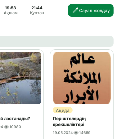
19:53
21:44
Сауал жолдау
Ақшам
Құптан
Ақида
ай ластанады?
Періштелердің
ерекшеліктері
24
10980
19.05.2024
14659