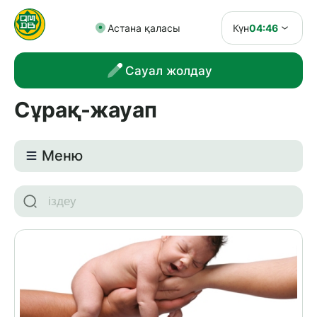
Астана қаласы
Күн
04:46
Сауал жолдау
Сұрақ-жауап
Meню