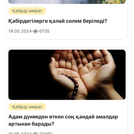
Қабірді зиярат
Қабірдегілерге қалай сәлем беріледі?
19.05.2024
6735
Қабірді зиярат
Адам дүниеден өткен соң қандай амалдар
артынан барады?
19.05.2024
72060