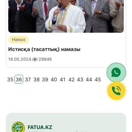
Намаз
Истисқа (тасаттық) намазы
19.05.2024
29846
35
36
37
38
39
40
41
42
43
44
45
FATUA.KZ