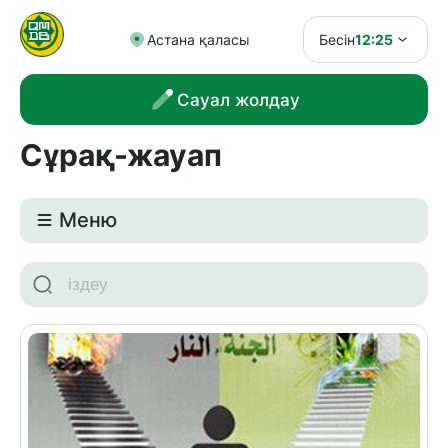
Астана қаласы
Бесін
12:25
Сауал жолдау
Сұрақ-жауап
Meню