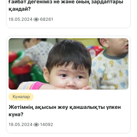
Ғайбат дегеніміз не және оның зардаптары
қандай?
19.05.2024
68261
Күнәлар
Жетімнің ақысын жеу қаншалықты үлкен
күнә?
19.05.2024
14092