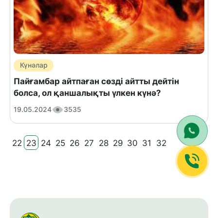
Күнәлар
Пайғамбар айтпаған сөзді айтты дейтін
болса, ол қаншалықты үлкен күнә?
19.05.2024
3535
22
23
24
25
26
27
28
29
30
31
32