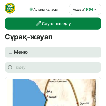
Астана қаласы
Ақшам
19:54
Сауал жолдау
Сұрақ-жауап
Meню