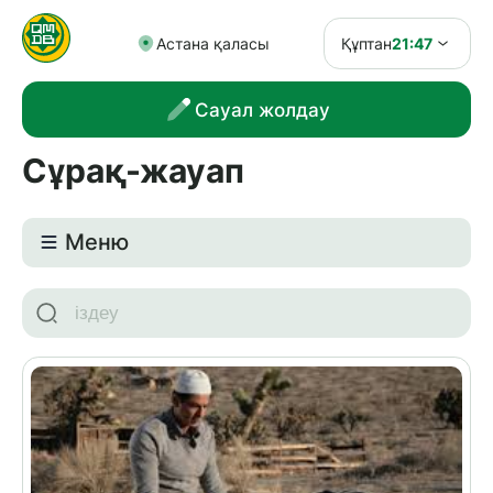
Астана қаласы
Құптан
21:47
Сауал жолдау
Сұрақ-жауап
Meню