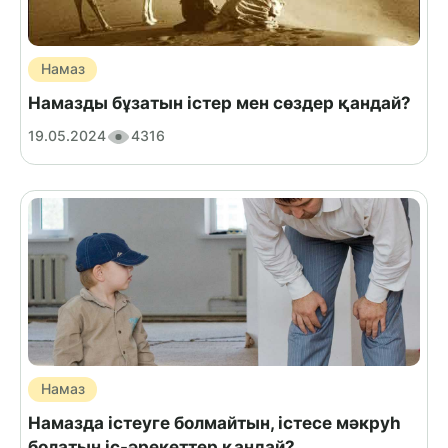
Намаз
Намазды бұзатын істер мен сөздер қандай?
19.05.2024
4316
Намаз
Намазда істеуге болмайтын, істесе мәкруһ
болатын іс-әрекеттер қандай?