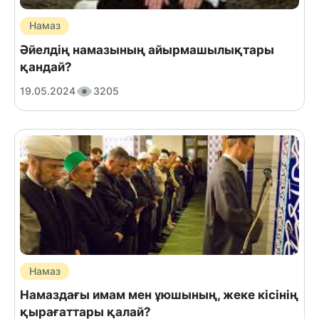
Намаз
Әйелдің намазының айырмашылықтары
қандай?
19.05.2024
3205
Намаз
Намаздағы имам мен ұюшының, жеке кісінің
қырағаттары қалай?