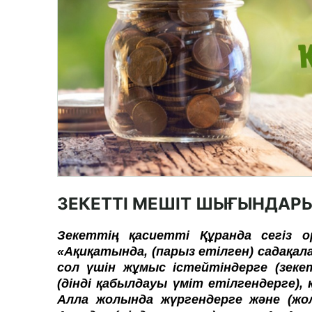
ЗЕКЕТТІ МЕШІТ ШЫҒЫНДАР
Зекеттің қасиетті Құранда сегіз о
«Ақиқатында, (парыз етілген) садақала
сол үшін жұмыс істейтіндерге (зеке
(дінді қабылдауы үміт етілгендерге),
Алла жолында жүргендерге және (жол