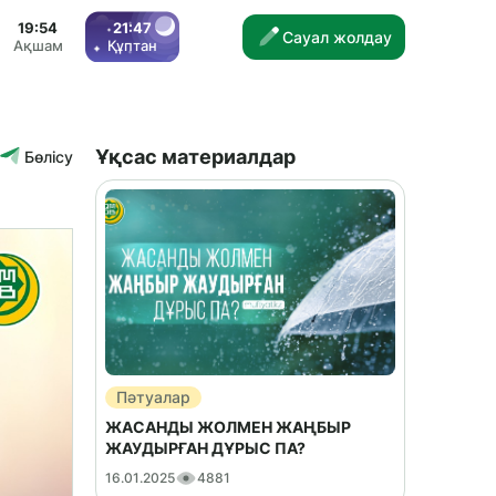
19:54
21:47
Сауал жолдау
Ақшам
Құптан
Ұқсас материалдар
Бөлісу
Пәтуалар
ЖАСАНДЫ ЖОЛМЕН ЖАҢБЫР
ЖАУДЫРҒАН ДҰРЫС ПА?
16.01.2025
4881