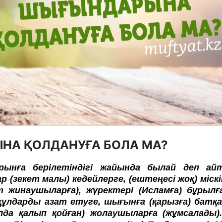
ЫНА ҚОЛДАНУҒА БОЛА МА?
рынға берілетіндігі жайында былай деп айт
р (зекет малы) кедейлерге, (ештеңесі жоқ) міскі
т жинаушыларға), жүректері (Исламға) бұрылғ
 құлдарды азат етуге, шығынға (қарызға) батқа
да қалып қойған) жолаушыларға (жұмсалады)