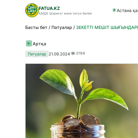
FATUA.KZ
Астана қ
ҚМДБ Шариғат және пәтуа бөлімі
Басты бет
Пәтуалар
ЗЕКЕТТІ МЕШІТ ШЫҒЫНДАР
Артқа
2194
Пәтуалар
21.09.2024