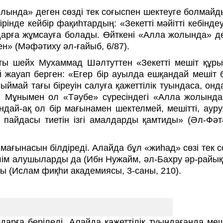
лында» деген сөзді тек соғыспен шектеуге болмай
інде кейбір фақиһтардың: «Зекетті мәйітті кебіндеу
малдарға жұмсауға болады. Өйткені «Алла жолында» д
ен» (Мәфәтиху әл-ғайыб, 6/87).
ысты шейх Мухаммад Шәлтуттен «Зекетті мешіт құр
 жауап берген: «Егер бір ауылда ешқандай мешіт 
ймай тағы біреуін салуға қажеттілік туындаса, онда
 Мұнымен ол «Тәубе» сүресіндегі «Алла жолында
дай-ақ ол бір мағынамен шектелмей, мешітті, аур
 пайдасы тиетін ізгі амалдарды қамтиды» (Әл-Фәт
ағынасын білдіреді. Алайда бұл «жиһад» сөзі тек 
лім алушыларды да (Ибн Нужайм, әл-Бахру әр-райық,
ы (Ислам фиқһи академиясы, 3-саны, 210).
мдарға беріледі. Алайда қажеттілік туындағанда ме