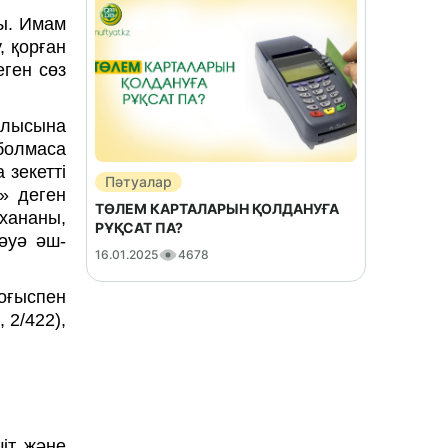
ды. Имам
, қорған
еген сөз
ылысына
болмаса
 зекетті
Пәтуалар
» деген
ТӨЛЕМ КАРТАЛАРЫН ҚОЛДАНУҒА
ухананы,
РҰҚСАТ ПА?
әуә әш-
16.01.2025
4678
соғыспен
 2/422),
шіт және