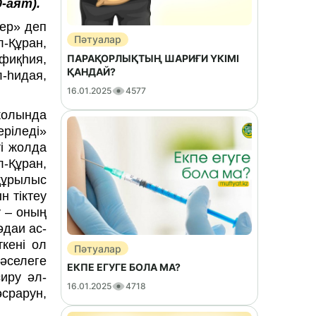
0-аят).
ер» деп
Пәтуалар
л-Құран,
ПАРАҚОРЛЫҚТЫҢ ШАРИҒИ ҮКІМІ
-фиқһия,
ҚАНДАЙ?
-һидая,
16.01.2025
4577
жолында
еріледі»
ті жолда
л-Құран,
құрылыс
н тіктеу
у – оның
әдаи ас-
ткені ол
Пәтуалар
әселеге
ЕКПЕ ЕГУГЕ БОЛА МА?
иру әл-
16.01.2025
4718
срарун,