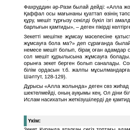
Фахруддин әр-Рази былай дейді: «Алла жо
Қаффал осы мағынаны қуаттап өзінің тәпсір
құру, мешіт тұрғызу секілді бүкіл ізгі а
барлығын қамтиды», – деген пікірді келтірг
Зекетті мешітке жұмсау мәселесіне қат
жұмсауға бола ма?» деп сұрағанда былай
немесе мешіт болып, бірақ оған адамдар сы
сол мешіт құрылысына жұмсауға болады.
орынға зекет берген болып саналады. Сон
білім ордасын т.б. жалпы мұсылмандарға
Шәлтут, 128-129).
Дұрысы «Алла жолында» деген сөз жиһад м
шектелмейді, оның ауқымы кең. Ол діни бі
Ислам насихатын жеткізушілерді де қамтид
Үкім:
Зекет Құранда аталған сегіз топтағы ада