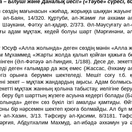
– Білуші және Даналық иесі!» (
«Тәубе» сүресі, 6
 сөздің мағынасын «жиһад, жорыққа шыққан жауынг
 әл-Баян, 14/320. Құртуби, әл-Жәмиғ ли әхкәми ә
. Шәукәни, Фәтху әл-қадир, 2/373. Әл-Мәусуғату әл
ғы адам мұқтаж, кедей болуы шарт (Мәрғинәни, әл
бу Юсуф «Алла жолында» деген сөздің мәнін «Алла 
мам Мұхаммед «Жарты жолда қалып қойған қажыға б
інген (Әл-Фәтәуә әл-һиндия, 1/188). Десе де, зекет
еді деген ғалымдар да жоқ емес (Жассас, Әхкәму ә
егіз орынға берумен шектеледі. Мешіт соғу т.б. 
ні зекет – мұқтаж жандардың ақысы. Адам болмысы
екетті мұқтаж жанның қолына табыстау, иелігіне бер
 беру бұл шарттың жүзеге асуына кедергі болады (Б
олында» деген сөз бүкіл ізгі амалды қамтиды. Өй
оны бір нәрсемен шектеп қоюға болмайды. Ал бұл м
 әл-Хазин, 3/13. Тәфсиру әл-Қасими, 8/3181. Тәфс
әрғия, Абдулхалим Махмуд, әл-ибәдә әхкәмун уә ә