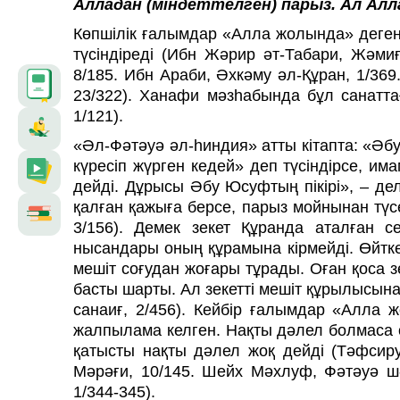
Алладан (міндеттелген) парыз. Ал Алла 
Көпшілік ғалымдар «Алла жолында» деген
түсіндіреді (Ибн Жәрир әт-Табари, Жәмиғ
8/185. Ибн Араби, Әхкәму әл-Құран, 1/369
23/322). Ханафи мәзһабында бұл санатта
1/121).
«Әл-Фәтәуә әл-һиндия» атты кітапта: «Ә
күресіп жүрген кедей» деп түсіндірсе, и
дейді. Дұрысы Әбу Юсуфтың пікірі», – дел
қалған қажыға берсе, парыз мойнынан түс
3/156). Демек зекет Құранда аталған с
нысандары оның құрамына кірмейді. Өйтке
мешіт соғудан жоғары тұрады. Оған қоса з
басты шарты. Ал зекетті мешіт құрылысына
санаиғ, 2/456). Кейбір ғалымдар «Алла ж
жалпылама келген. Нақты дәлел болмаса 
қатысты нақты дәлел жоқ дейді (Тәфсиру
Мәрәғи, 10/145. Шейх Мәхлуф, Фәтәуә ш
1/344-345).