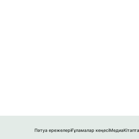
Пәтуа ережелері
Ғұламалар кеңесі
Медиа
Кітапт