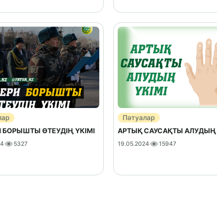
лар
Пәтуалар
 БОРЫШТЫ ӨТЕУДІҢ ҮКІМІ
АРТЫҚ САУСАҚТЫ АЛУДЫҢ 
24
5327
19.05.2024
15947