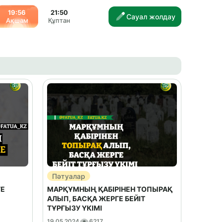
19:56
21:50
Сауал жолдау
Ақшам
Құптан
Пәтуалар
ГЕ
МАРҚҰМНЫҢ ҚАБІРІНЕН ТОПЫРАҚ
АЛЫП, БАСҚА ЖЕРГЕ БЕЙІТ
ТҰРҒЫЗУ ҮКІМІ
19.05.2024
6217