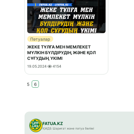
Пәтуалар
ЖЕКЕ ТҰЛҒА МЕН МЕМЛЕКЕТ
МҮЛКІН БҮЛДІРУДІҢ ЖӘНЕ ҚОЛ
СҰҒУДЫҢ ҮКІМІ
19.05.2024
4154
5
6
FATUA.KZ
ҚМДБ Шариғат және пәтуа бөлімі