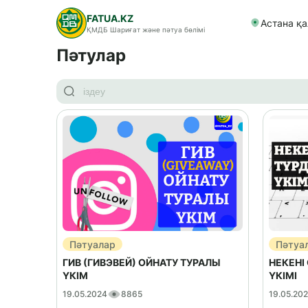
FATUA.KZ
Астана қ
ҚМДБ Шариғат және пәтуа бөлімі
Пәтулар
Пәтуалар
Пәтуа
ГИВ (ГИВЭВЕЙ) ОЙНАТУ ТУРАЛЫ
НЕКЕНІ
ҮКІМ
ҮКІМІ
19.05.2024
8865
19.05.20