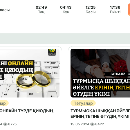
02:49
04:43
12:25
17:36
аласы
Таң
Күн
Бесін
Екінті
лар
Пәтуалар
 ОНЛАЙН ТҮРДЕ ҚИЮДЫҢ
ТҰРМЫСҚА ШЫҚҚАН ӘЙЕЛ
ЕРІНІҢ ТЕГІНЕ ӨТУДІҢ ҮКІМІ
24
8725
19.05.2024
8422